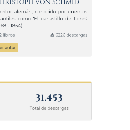
hristoph von Schmid
critor alemán, conocido por cuentos
fantiles como 'El canastillo de flores'
768 - 1854)
2 libros
6226 descargas
er autor
31.453
Total de descargas