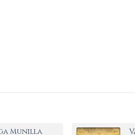
ga Munilla
V