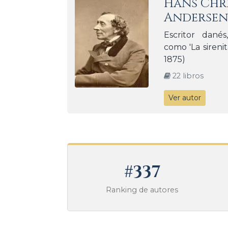
Hans Chr
Andersen
Escritor dané
como 'La sirenita
1875)
22 libros
Ver autor
#337
Ranking de autores