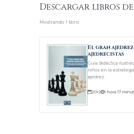
Descargar libros d
Mostrando 1 libro
El gran ajedre
ajedrecistas
Guía didáctica ilustra
niños en la estrategia
ajedrez.
2012
1 hora 17 minu