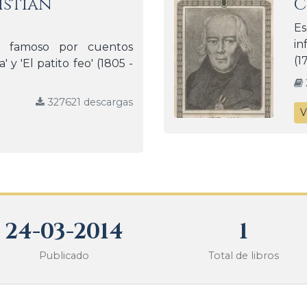
istian
C
Es
in
s, famoso por cuentos
(1
' y 'El patito feo' (1805 -
327621 descargas
V
24-03-2014
1
Publicado
Total de libros