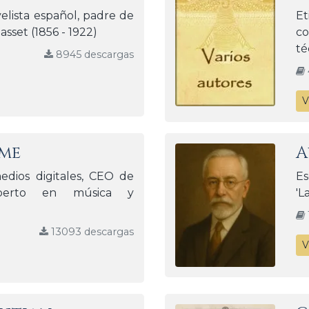
velista español, padre de
Et
sset (1856 - 1922)
co
té
8945 descargas
V
ime
A
edios digitales, CEO de
Es
experto en música y
'L
13093 descargas
V