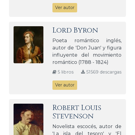
Ver autor
Lord Byron
Poeta romántico inglés,
autor de 'Don Juan' y figura
influyente del movimiento
romántico (1788 - 1824)
5 libros
51569 descargas
Ver autor
Robert Louis
Stevenson
Novelista escocés, autor de
'La isla del tesoro' y 'El