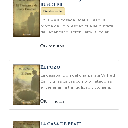
Bundler
Destacado
En la vieja posada Boar's Head, la
broma de un huésped que se disfraza
del legendario ladrón Jerry Bundler
desencadena miedo, superstición y un
suspense que convierte lo grotesco
12 minutos
en realidad.
El pozo
La desaparición del chantajista Wilfred
Carr y unas cartas comprometedoras
envenenan la tranquilidad victoriana
de Jem Benson, mientras un pozo
viejo adquiere un aura maléfica.
18 minutos
Cuando un brazalete cae al fondo, la
necesidad de recuperarlo obliga a
enfrentar culpas, miedos y avar-
La casa de peaje