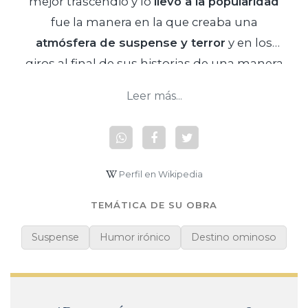
mejor trascendió y lo
llevó a la popularidad
fue la manera en la que creaba una
atmósfera de suspense y terror
y en los
giros al final de sus historias de una manera
macabra.
Leer más...
Perfil en Wikipedia
TEMÁTICA DE SU OBRA
Suspense
Humor irónico
Destino ominoso