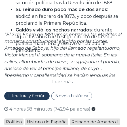
solución política tras la Revolución de 1868.
Su reinado duró poco más de dos años
:
abdicó en febrero de 1873, y poco después se
proclamó la Primera República.
Galdós vivió los hechos narrados
: durante
"El 2 de Enero de 1871 vimos entrar en los Madriles al
aquellos años fue testigo directo de la vida
monarca constitucional elegido por las Cortes,
política madrileña y estuvo vinculado al
Amadeo de Saboya, hijo del llamado regalantuomo,
periodismo.
Víctor Manuel II, soberano de la nueva Italia. En las
calles, alfombradas de nieve, se agolpaba el pueblo,
ansioso de ver al príncipe italiano, de cuyo
liberalismo y caballerosidad se hacían lenguas los
Leer más...
amigos de Prim, que le habían buscado y traído para
felicidad de estos abatidos reinos."
Literatura y ficción
Novela histórica
4 horas 58 minutos (74294 palabras)
Política
Historia de España
Reinado de Amadeo I