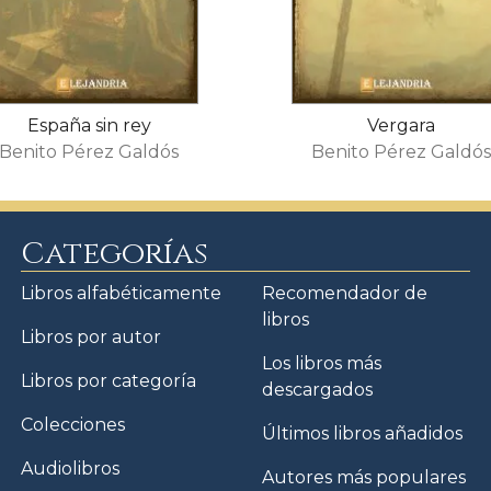
España sin rey
Vergara
Benito Pérez Galdós
Benito Pérez Galdó
Categorías
Libros alfabéticamente
Recomendador de
libros
Libros por autor
Los libros más
Libros por categoría
descargados
Colecciones
Últimos libros añadidos
Audiolibros
Autores más populares