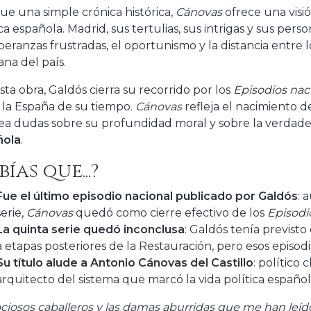
ue una simple crónica histórica,
Cánovas
ofrece una visión
ca española. Madrid, sus tertulias, sus intrigas y sus per
peranzas frustradas, el oportunismo y la distancia entre l
ana del país.
sta obra, Galdós cierra su recorrido por los
Episodios nac
 la España de su tiempo.
Cánovas
refleja el nacimiento 
ea dudas sobre su profundidad moral y sobre la verdad
ñola
.
bías que...?
Fue el último episodio nacional publicado por Galdós
: 
serie,
Cánovas
quedó como cierre efectivo de los
Episodi
La quinta serie quedó inconclusa
: Galdós tenía previst
a etapas posteriores de la Restauración, pero esos episodi
Su título alude a Antonio Cánovas del Castillo
: político 
arquitecto del sistema que marcó la vida política español
ociosos caballeros y las damas aburridas que me han leído 