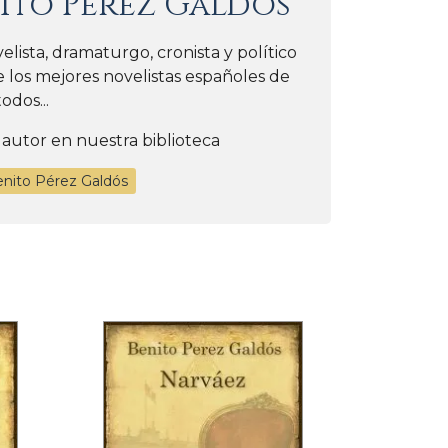
ito Pérez Galdós
lista, dramaturgo, cronista y político
 los mejores novelistas españoles de
todos...
 autor en nuestra biblioteca
enito Pérez Galdós