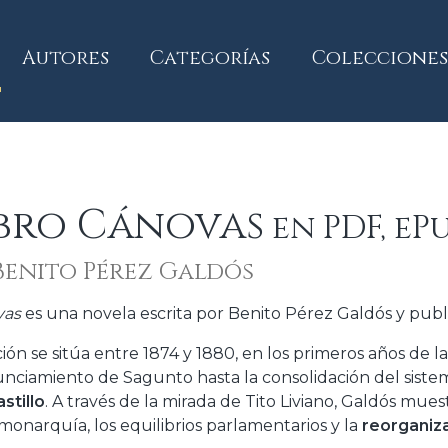
current)
Autores
Categorías
Colecciones
ibro Cánovas
en PDF, eP
Benito Pérez Galdós
vas
es una novela escrita por Benito Pérez Galdós y publ
ción se sitúa entre 1874 y 1880, en los primeros años de 
nciamiento de Sagunto hasta la consolidación del sistem
stillo
. A través de la mirada de Tito Liviano, Galdós mu
 monarquía, los equilibrios parlamentarios y la
reorganiza