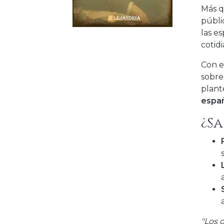
Más q
públi
las es
cotidi
Con e
sobre
plant
espa
¿Sa
"Los 