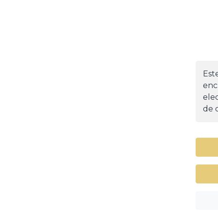
Est
enc
ele
de d