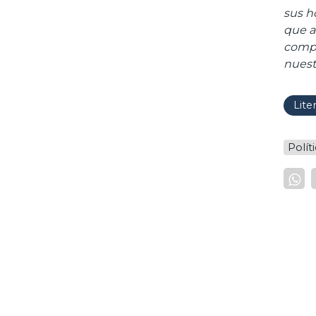
sus h
que al
compa
nuest
Lite
Polít