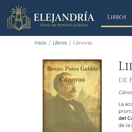
(
Libros
Inicio
Libros
Cánovas
L
de 
Cáno
La ac
pronu
del Ca
de la