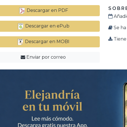
SOBRE
Descargar en PDF
Añadid
Descargar en ePub
Se ha 
Tiene 
Descargar en MOBI
Enviar por correo