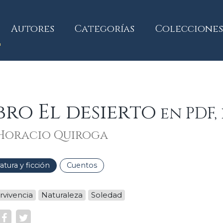
current)
Autores
Categorías
Colecciones
bro El desierto
en PDF,
Horacio Quiroga
ratura y ficción
Cuentos
rvivencia
Naturaleza
Soledad