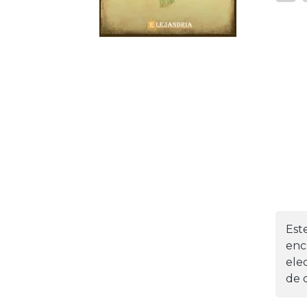
Est
enc
ele
de d