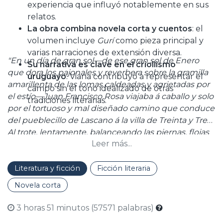
experiencia que influyó notablemente en sus
relatos.
La obra combina novela corta y cuentos
: el
volumen incluye
Gurí
como pieza principal y
varias narraciones de extensión diversa.
"En un día de gran sol—de ese gran sol de Enero
Su narrativa es clave en el criollismo
que dora los pajonales y reverbera sobre la gramilla
uruguayo
: Viana contribuyó a representar el
amarillenta de las lomas caldeadas y agrietadas por
campo sin el tono idealizado de otras
el estío—Juan Francisco Rosa viajaba á caballo y solo
tradiciones literarias.
por el tortuoso y mal diseñado camino que conduce
del pueblecillo de Lascano á la villa de Treinta y Tres.
Al trote, lentamente, balanceando las piernas, flojas
Leer más...
las bridas, echado á los ojos el ala del chambergo,
perezoso, indolente, avanzaba por la orilla del
camino, rehuyendo la costra dura, evitando la
Literatura y ficción
Ficción literaria
polvareda. De lo alto, el sol, de un color oro muerto,
Novela corta
dejaba caer una lluvia fina, continua, siempre igual,
de rayos ardientes y penetrantes, un interminable
3 horas 51 minutos (57571 palabras)
beso, tranquilo y casto, á la esposa fecundada. Y la