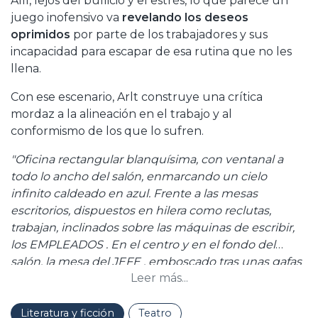
Allí, lejos del bullicio y el estrés, lo que parece un
juego inofensivo va
revelando los deseos
oprimidos
por parte de los trabajadores y sus
incapacidad para escapar de esa rutina que no les
llena.
Con ese escenario, Arlt construye una crítica
mordaz a la alineación en el trabajo y al
conformismo de los que lo sufren.
"Oficina rectangular blanquísima, con ventanal a
todo lo ancho del salón, enmarcando un cielo
infinito caldeado en azul. Frente a las mesas
escritorios, dispuestos en hilera como reclutas,
trabajan, inclinados sobre las máquinas de escribir,
los EMPLEADOS . En el centro y en el fondo del
salón, la mesa del JEFE , emboscado tras unas gafas
Leer más...
negras y con el pelo cortado como la pelambre de
un cepillo"
Literatura y ficción
Teatro