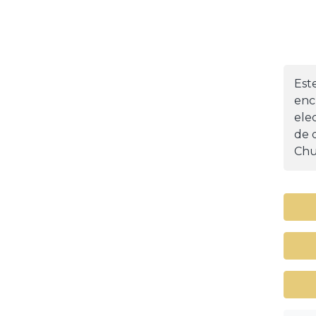
Est
enc
ele
de d
Chu