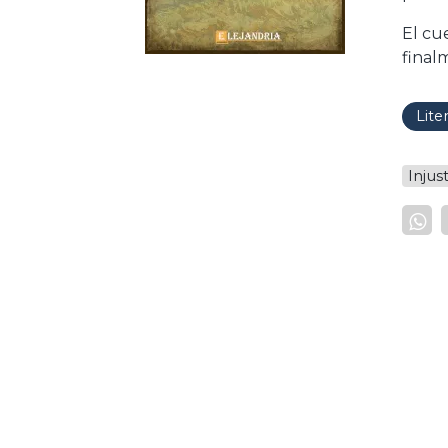
El cu
final
Lite
Injust