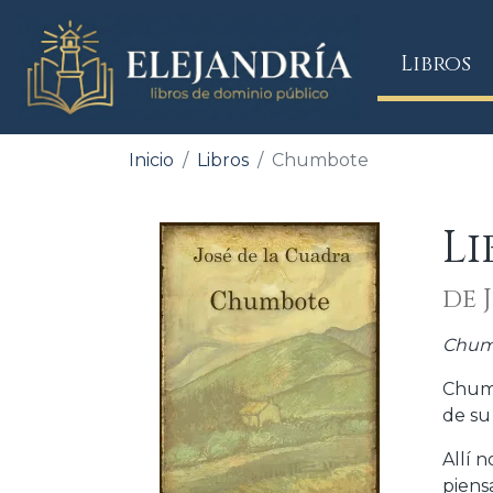
(
Libros
Inicio
Libros
Chumbote
L
de 
Chum
Chumb
de su
Allí 
piens