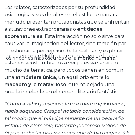
Los relatos, caracterizados por su profundidad
psicológica y sus detalles en el estilo de narrar a
menudo presentan protagonistas que se enfrentan
a situaciones extraordinarias o
entidades
sobrenaturales
. Esta interacción no solo sirve para
cautivar la imaginación del lector, sino también para
cuestionar la percepción de la realidad y explorar
Los cuentos de Hoffmann sobresalen de lo que
los rincones más oscuros de la
mente humana
.
estamos acostumbrados a ver pues va variando
mucho de temática, pero todos tienen en común
una
atmósfera única
, un equilibrio entre lo
macabro y lo maravilloso
, que ha dejado una
huella indeleble en el género literario fantástico.
”Como á sabio jurisconsulto y experto diplomático,
había adquirido Crespel notable consideración, de
tal modo que el príncipe reinante de un pequeño
Estado de Alemania, bastante poderoso, valióse de
él para redactar una memoria que debía dirigirse á la