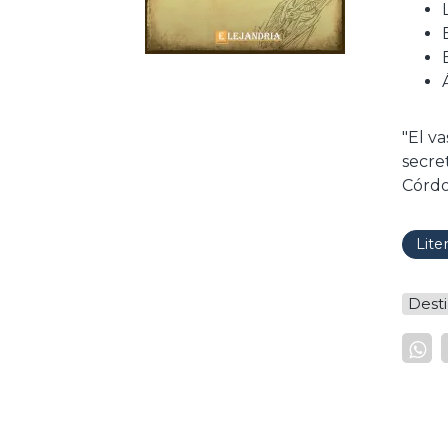
"El va
secre
Córdo
Lite
Dest