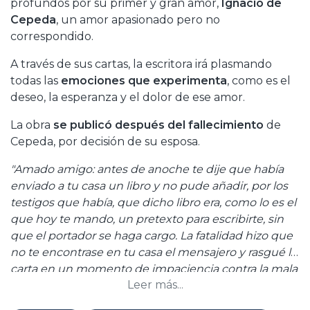
profundos por su primer y gran amor,
Ignacio de
Cepeda
, un amor apasionado pero no
correspondido.
A través de sus cartas, la escritora irá plasmando
todas las
emociones que experimenta
, como es el
deseo, la esperanza y el dolor de ese amor.
La obra
se publicó después del fallecimiento
de
Cepeda, por decisión de su esposa.
"Amado amigo: antes de anoche te dije que había
enviado a tu casa un libro y no pude añadir, por los
testigos que había, que dicho libro era, como lo es el
que hoy te mando, un pretexto para escribirte, sin
que el portador se haga cargo. La fatalidad hizo que
no te encontrase en tu casa el mensajero y rasgué la
carta en un momento de impaciencia contra la mala
Leer más...
suerte, que la hizo volver por dos veces a mis manos,
cuando la suponía en las tuyas."