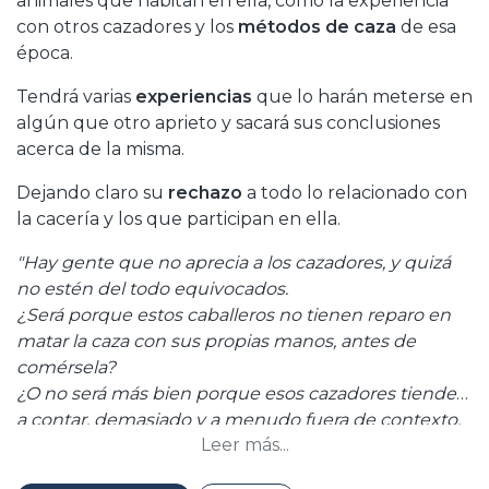
animales que habitan en ella, como la experiencia
con otros cazadores y los
métodos de caza
de esa
época.
Tendrá varias
experiencias
que lo harán meterse en
algún que otro aprieto y sacará sus conclusiones
acerca de la misma.
Dejando claro su
rechazo
a todo lo relacionado con
la cacería y los que participan en ella.
"Hay gente que no aprecia a los cazadores, y quizá
no estén del todo equivocados.
¿Será porque estos caballeros no tienen reparo en
matar la caza con sus propias manos, antes de
comérsela?
¿O no será más bien porque esos cazadores tienden
a contar, demasiado y a menudo fuera de contexto,
Leer más...
sus hazañas?
Me inclino por esta última razón.