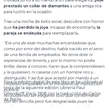
Invitada junto a su marido a un baile elegante,
pide
prestado un collar de diamantes
a una amiga rica
para lucirlo en la ocasión.
Tras una noche de éxito social, descubre con horror
que
ha perdido la joya
. Incapaz de encontrarla,
la
pareja se endeuda
para reemplazarla...
"Era una de esas muchachas encantadoras que,
como por error del destino, había nacido en el seno
de una familia de empleados. No tenía dote ni
esperanzas de tenerla, y por lo mismo no podía
brillar, darse á conocer, hacer que la comprendiesen
y la quisiesen, ni casarse con un hombre rico y
distinguido. Y así fué que aceptó por marido á un
Para la edición digital de este libro se ha utilizado el
modesto empleado en el ministerio de Instrucción
texto de la siguiente edición: Librería Paul
pública.
Ollendorff, París, 1908 con la traducción de Carlos
No pudiendo ser elegante tuvo que conformarse
de Batlle.
con ser sencilla, pero fué desgraciada, pues las
mujeres no pertenecen á ninguna casta ni á