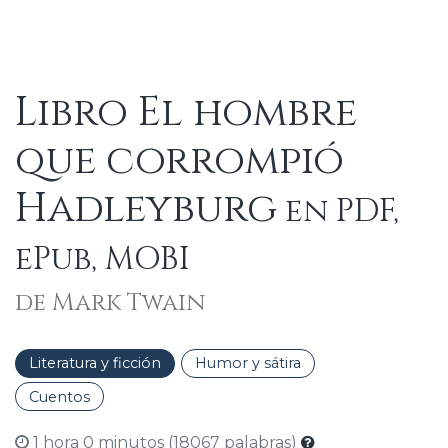
Libro El hombre
que corrompió
Hadleyburg
en PDF,
ePub, MOBI
de Mark Twain
Literatura y ficción
Humor y sátira
Cuentos
1 hora 0 minutos (18067 palabras)