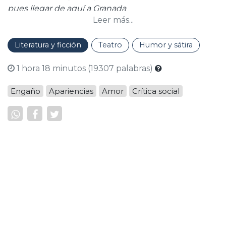
pues llegar de aquí a Granada
Leer más...
ha de ser mi detención."
Literatura y ficción
Teatro
Humor y sátira
1 hora 18 minutos (19307 palabras)
Engaño
Apariencias
Amor
Crítica social