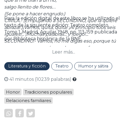
que si me tiran a un río,
salgo llenito de flores.
(Se pone a hacer engrudo.)
Para la edición digital de este libro se ha utilizado el
CIRILA.- (Empujando a SECUNDINO, que la quiere
texto de la siguiente edición: Teatro completo.
abrazar.)¡Vamos, quita, quita! ¡Al principio toos seis
Tomo 1, Madrid, Aguilar 1948, pp. 113-159 publicada
iguales!... ¡Muchas palabras... y luego!...
por Biblioteca hispánica de la BNE.
SECUNDINO.- Vamos, no me digas eso, porque tú
no me conoces a mí cuando yo me ofusco con una
Leer más...
morena como tú. Ven y verás..."
Literatura y ficción
Teatro
Humor y sátira
41 minutos (10239 palabras)
Honor
Tradiciones populares
Relaciones familiares