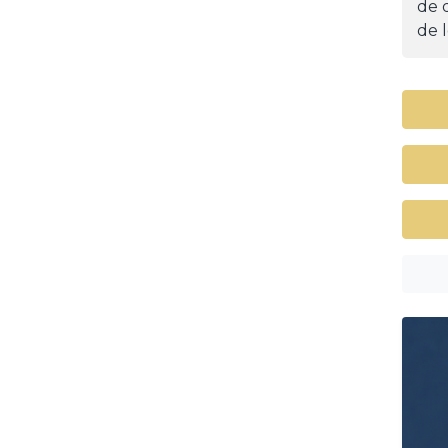
de d
de l