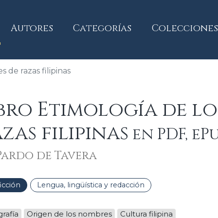
current)
Autores
Categorías
Colecciones
 de razas filipinas
bro Etimología de l
zas filipinas
en PDF, eP
Pardo de Tavera
icción
Lengua, lingüística y redacción
rafía
Origen de los nombres
Cultura filipina