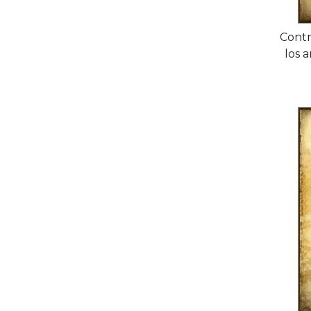
Contr
los a