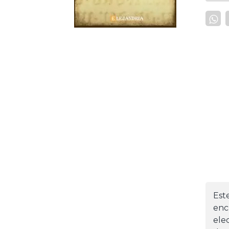
Est
enc
ele