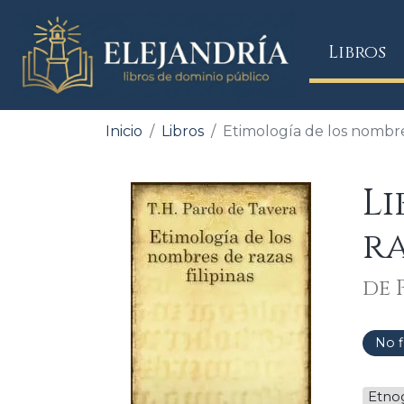
(
Libros
Inicio
Libros
Etimología de los nombres
Li
ra
de 
No f
Etnog