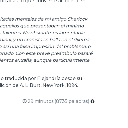
ortadas, lo que convierte al objeto en
acultades mentales de mi amigo Sherlock
r aquellos que presentaban el mínimo
s talentos. No obstante, es lamentable
inal, y un cronista se halla en el dilema
o así una falsa impresión del problema, o
orcionado. Con este breve preámbulo pasaré
mientos extraña, aunque particularmente
o traducida por Elejandría desde su
publicación original en inglés desde en.wikipedia.org bajo la edición de A. L. Burt, New York, 1894.
29 minutos (8735 palabras)