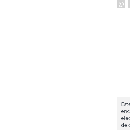
Est
enc
ele
de d