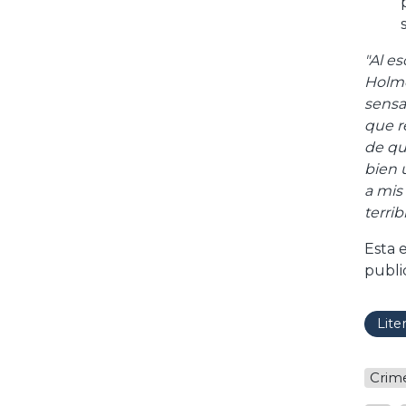
"Al e
Holme
sensa
que r
de qu
bien 
a mis
terribl
Esta 
Lite
Crim