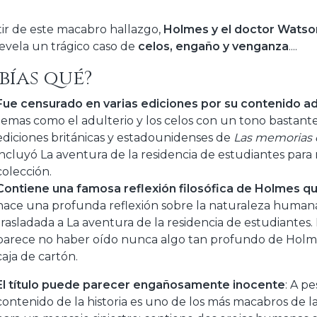
tir de este macabro hallazgo,
Holmes y el doctor Watso
evela un trágico caso de
celos, engaño y venganza
....
bías qué?
Fue censurado en varias ediciones por su contenido ad
temas como el adulterio y los celos con un tono bastant
ediciones británicas y estadounidenses de
Las memorias 
incluyó La aventura de la residencia de estudiantes para
colección.
Contiene una famosa reflexión filosófica de Holmes qu
hace una profunda reflexión sobre la naturaleza humana 
trasladada a La aventura de la residencia de estudiantes
parece no haber oído nunca algo tan profundo de Holm
caja de cartón.
El título puede parecer engañosamente inocente
: A p
contenido de la historia es uno de los más macabros de la 