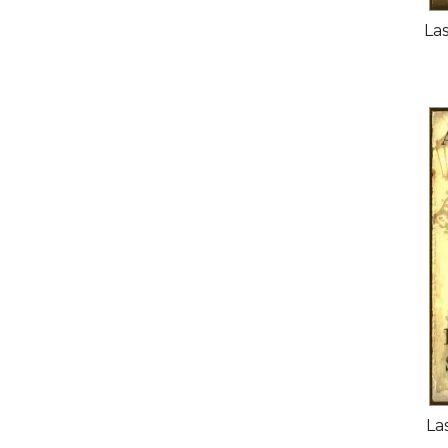
La
La