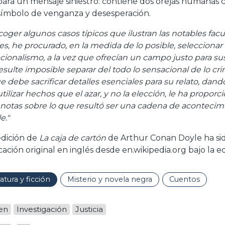
para un mensaje siniestro: contiene dos orejas humanas c
símbolo de venganza y desesperación.
scoger algunos casos típicos que ilustran las notables f
s, he procurado, en la medida de lo posible, selecciona
cionalismo, a la vez que ofrecían un campo justo para su
esulte imposible separar del todo lo sensacional de lo crim
e debe sacrificar detalles esenciales para su relato, dand
utilizar hechos que el azar, y no la elección, le ha prop
 notas sobre lo que resultó ser una cadena de aconteci
e."
edición de
La caja de cartón
de Arthur Conan Doyle ha sid
ratura y ficción
Misterio y novela negra
Cuentos
en
Investigación
Justicia