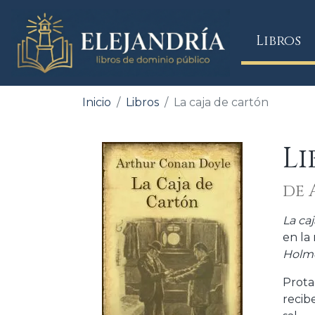
(
Libros
Inicio
Libros
La caja de cartón
Li
de 
La ca
en la 
Holm
Prota
recib