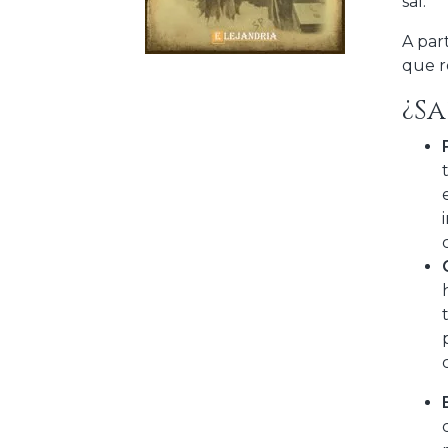
sal.
A par
que r
¿Sa