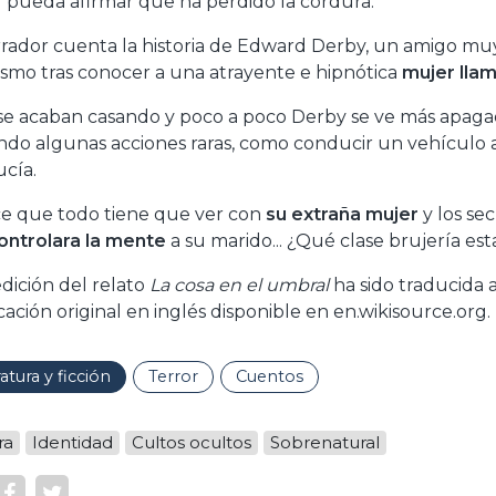
r pueda afirmar que ha perdido la cordura.
rrador cuenta la historia de Edward Derby, un amigo muy
ismo tras conocer a una atrayente e hipnótica
mujer lla
 se acaban casando y poco a poco Derby se ve más apag
ndo algunas acciones raras, como conducir un vehículo 
cía.
e que todo tiene que ver con
su extraña mujer
y los se
ontrolara la mente
a su marido... ¿Qué clase brujería es
edición del relato
La cosa en el umbral
ha sido traducida 
cación original en inglés disponible en en.wikisource.org.
ratura y ficción
Terror
Cuentos
ra
Identidad
Cultos ocultos
Sobrenatural