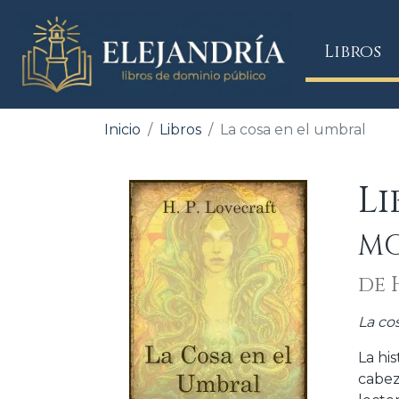
(
Libros
Inicio
Libros
La cosa en el umbral
Li
MO
de 
La co
La hi
cabez