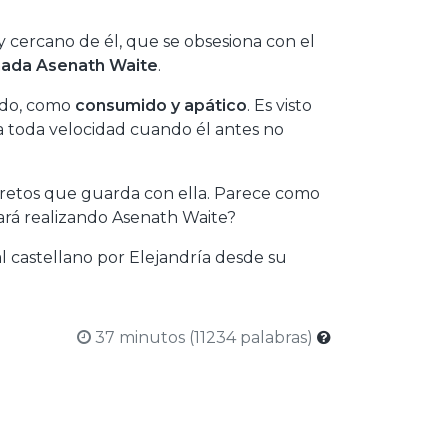
 cercano de él, que se obsesiona con el
mada Asenath Waite
.
ado, como
consumido y apático
. Es visto
a toda velocidad cuando él antes no
cretos que guarda con ella. Parece como
tará realizando Asenath Waite?
al castellano por Elejandría desde su
37 minutos (11234 palabras)