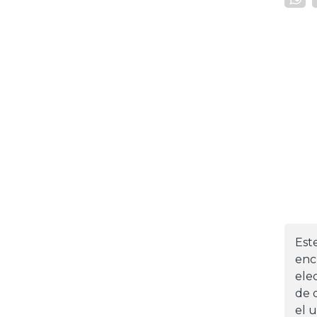
Est
enc
ele
de d
el 