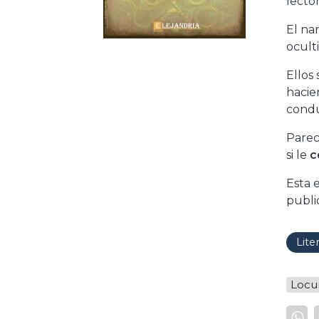
lecto
El na
ocult
Ellos
hacie
condu
Parec
si le
c
Esta 
publi
Lite
Locu