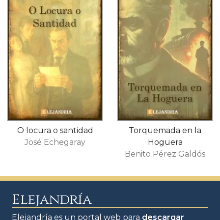
O locura o santidad
Torquemada en la
José Echegaray
Hoguera
Benito Pérez Galdós
Elejandría
Elejandría es un portal web para
descargar