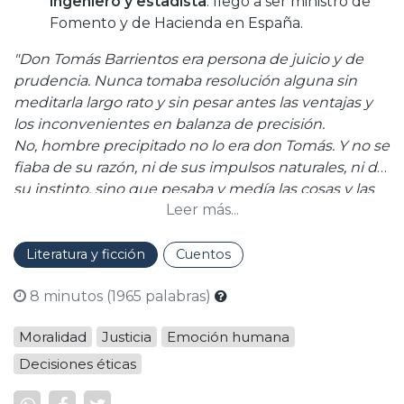
ingeniero y estadista
: llegó a ser ministro de
Fomento y de Hacienda en España.
"Don Tomás Barrientos era persona de juicio y de
prudencia. Nunca tomaba resolución alguna sin
meditarla largo rato y sin pesar antes las ventajas y
los inconvenientes en balanza de precisión.
No, hombre precipitado no lo era don Tomás. Y no se
fiaba de su razón, ni de sus impulsos naturales, ni de
su instinto, sino que pesaba y medía las cosas y las
Leer más...
contrastaba en la experiencia propia y en la ajena.
A la experiencia le profesaba don Tomás Barrientos
culto respetuoso.
Literatura y ficción
Cuentos
En lo pasado decía él que estaba escrito lo porvenir,
8 minutos (1965 palabras)
y que allí debía buscar todo hombre las reglas de su
conducta."
Moralidad
Justicia
Emoción humana
Decisiones éticas