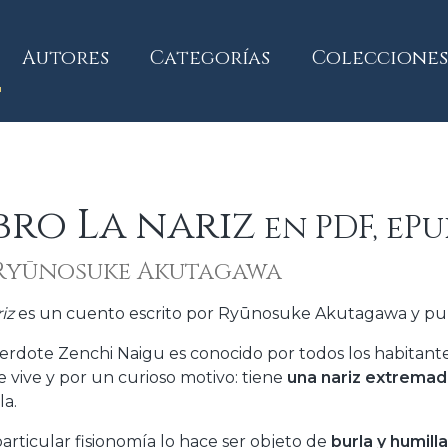
current)
Autores
Categorías
Colecciones
bro La nariz
en PDF, ePu
Ryūnosuke Akutagawa
iz
es un cuento escrito por Ryūnosuke Akutagawa y publ
cerdote Zenchi Naigu es conocido por todos los habitan
 vive y por un curioso motivo: tiene
una nariz extrema
la.
particular fisionomía lo hace ser objeto de
burla y humill