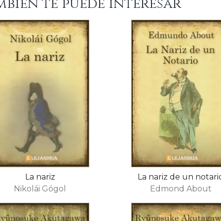
mbién te puede interesar
La nariz
La nariz de un notari
Nikolái Gógol
Edmond About