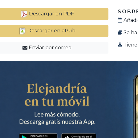
SOBRE
Descargar en PDF
Añadid
Descargar en ePub
Se ha 
Tiene 
Enviar por correo