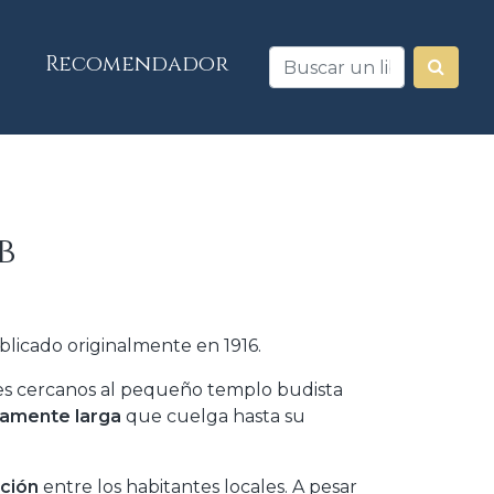
Recomendador
b
icado originalmente en 1916.
tes cercanos al pequeño templo budista
damente larga
que cuelga hasta su
ación
entre los habitantes locales. A pesar