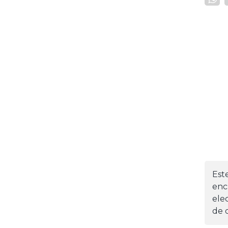
Est
enc
ele
de d