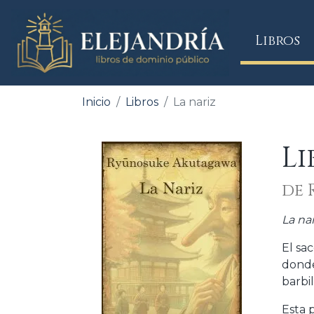
(
Libros
Inicio
Libros
La nariz
Li
de 
La nar
El sa
donde
barbil
Esta 