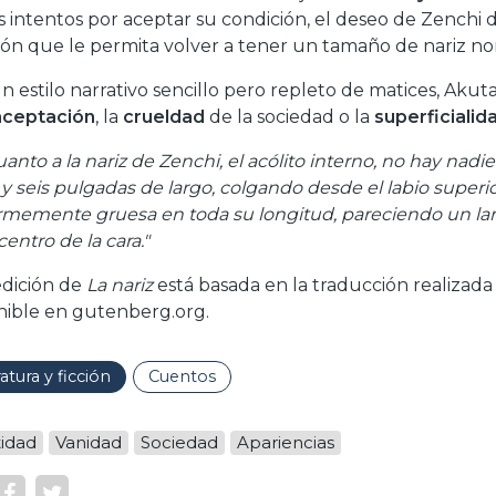
s intentos por aceptar su condición, el deseo de Zenchi
ión que le permita volver a tener un tamaño de nariz nor
n estilo narrativo sencillo pero repleto de matices, Ak
aceptación
, la
crueldad
de la sociedad o la
superficialid
uanto a la nariz de Zenchi, el acólito interno, no hay nad
y seis pulgadas de largo, colgando desde el labio superior
rmemente gruesa en toda su longitud, pareciendo un l
centro de la cara."
edición de
La nariz
está basada en la traducción realizada 
nible en gutenberg.org.
ratura y ficción
Cuentos
tidad
Vanidad
Sociedad
Apariencias