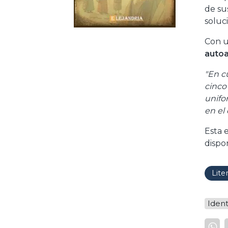
de su
soluc
Con u
auto
"En c
cinco 
unifo
en el 
Esta 
dispo
Lite
Iden