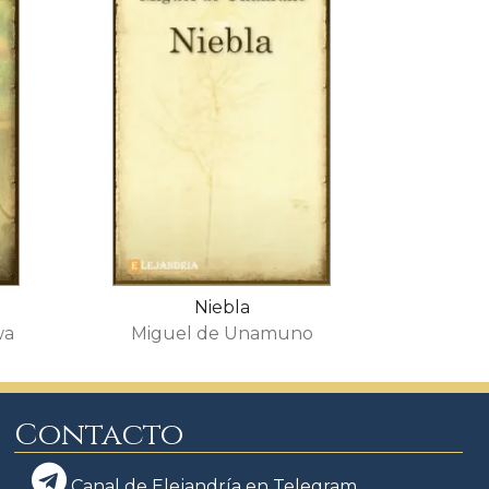
Niebla
wa
Miguel de Unamuno
Contacto
Canal de Elejandría en Telegram