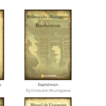
o
Rashōmon
Ryūnosuke Akutagawa