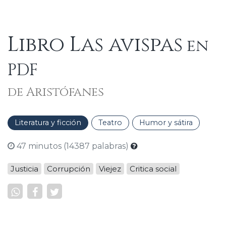
Libro Las avispas
en
PDF
de Aristófanes
Literatura y ficción
Teatro
Humor y sátira
47 minutos (14387 palabras)
Justicia
Corrupción
Viejez
Critica social