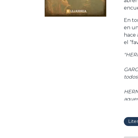
abren,
encue
En to
en un
hace 
el “fa
"HERN
todos,
HERNA
aques
y no 
hermo
Lite