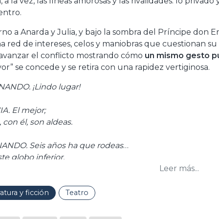
 a la vez, las líneas amorosas y las rivalidades: lo privad
ntro.
rno a Anarda y Julia, y bajo la sombra del Príncipe don 
a red de intereses, celos y maniobras que cuestionan su l
avanzar el conflicto mostrando cómo
un mismo gesto pu
vor” se concede y se retira con una rapidez vertiginosa.
ANDO. ¡Lindo lugar!
GARCIA. El mejor;
 con él, son aldeas.
NDO. Seis años ha que rodeas
te globo inferior,
Leer más...
ví en su redondez
sura tan extraña."
ratura y ficción
Teatro