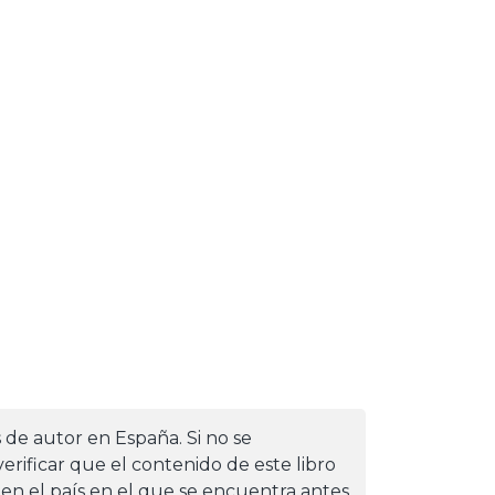
s de autor en España. Si no se
erificar que el contenido de este libro
 en el país en el que se encuentra antes