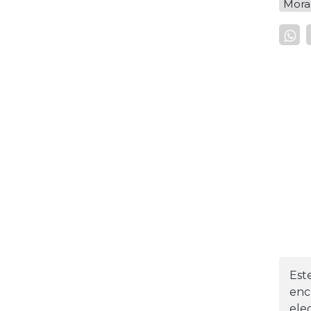
Mora
Est
enc
ele