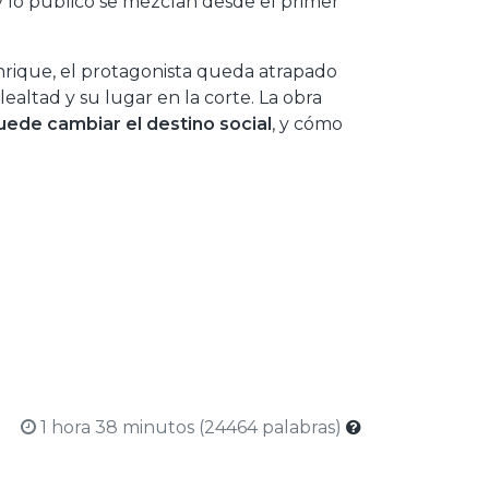
o y lo público se mezclan desde el primer
Enrique, el protagonista queda atrapado
ealtad y su lugar en la corte. La obra
ede cambiar el destino social
, y cómo
1 hora 38 minutos (24464 palabras)