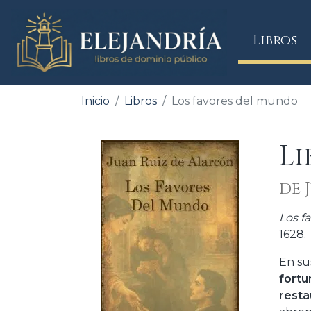
(
Libros
Inicio
Libros
Los favores del mundo
Li
de 
Los f
1628.
En su
fortu
resta