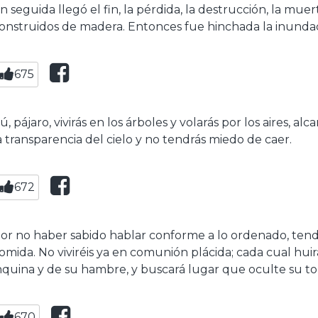
n seguida llegó el fin, la pérdida, la destrucción, la m
onstruidos de madera. Entonces fue hinchada la inundaci
675
ú, pájaro, vivirás en los árboles y volarás por los aires, al
a transparencia del cielo y no tendrás miedo de caer.
672
or no haber sabido hablar conforme a lo ordenado, tendré
omida. No viviréis ya en comunión plácida; cada cual hu
nquina y de su hambre, y buscará lugar que oculte su to
670