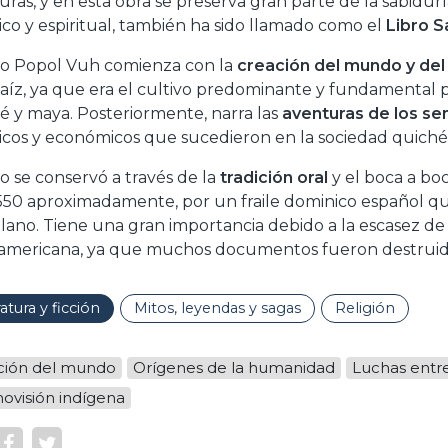
ras, y en esta obra se preserva gran parte de la sabidurí
rico y espiritual, también ha sido llamado como el
Libro S
bro Popol Vuh comienza con la
creación del mundo y de
aíz, ya que era el cultivo predominante y fundamental pa
é y maya. Posteriormente, narra las
aventuras de los se
ricos y económicos que sucedieron en la sociedad quiché
ro se conservó a través de la
tradición oral
y el boca a boc
550 aproximadamente, por un fraile dominico español que
llano. Tiene una gran importancia debido a la escasez de 
mericana, ya que muchos documentos fueron destruidos
ratura y ficción
Mitos, leyendas y sagas
Religión
ción del mundo
Orígenes de la humanidad
Luchas entre
ovisión indígena