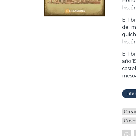
Hondu
histó
El li
del m
quich
histó
El lib
año 1
caste
mesoa
Lite
Crea
Cosm