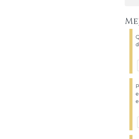
Me
Q
d
P
e
e