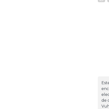
Est
enc
ele
de d
Vuh