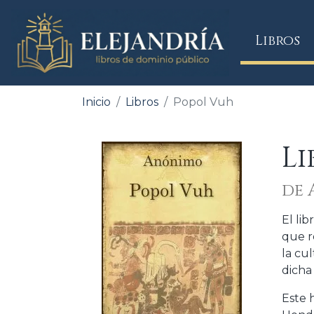
(
Libros
Inicio
Libros
Popol Vuh
L
de
El lib
que r
la cu
dicha
Este 