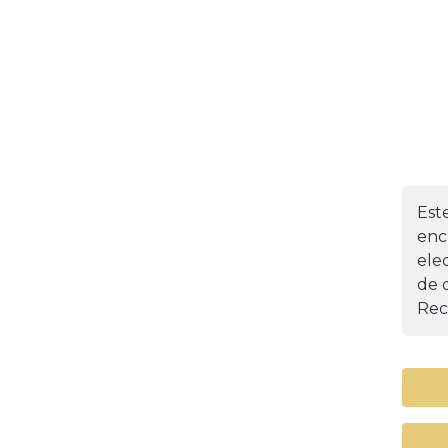
Est
enc
ele
de d
Rec