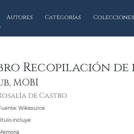
current)
Autores
Categorías
Colecciones
bro Recopilación de
ub, MOBI
Rosalía de Castro
Fuente: Wikisource
ítulo incluye:
Memoria