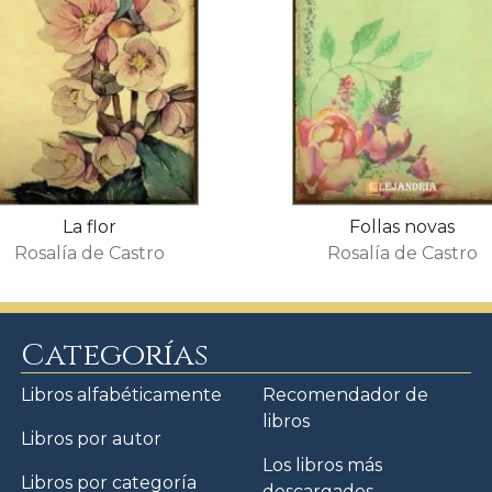
La flor
Follas novas
Rosalía de Castro
Rosalía de Castro
Categorías
Libros alfabéticamente
Recomendador de
libros
Libros por autor
Los libros más
Libros por categoría
descargados