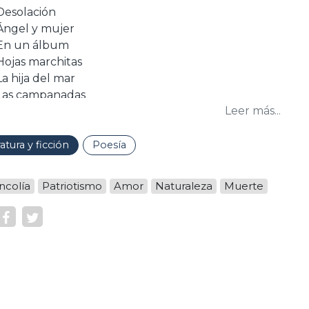
Desolación
Ángel y mujer
En un álbum
Hojas marchitas
La hija del mar
Las campanadas
Leer más...
Mi tierra
Predestinados
Regina
ratura y ficción
Poesía
Tiempos que fueron
Un recuerdo
ncolía
Patriotismo
Amor
Naturaleza
Muerte