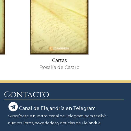
Cartas
Rosalía de Castro
Contacto
Canal de Elejandría en Telegram
Suscríbete a nuestro canal de Telegram para recibir
nuevos libros, novedades y noticias de Elejandría