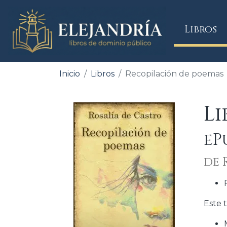
(
Libros
Inicio
Libros
Recopilación de poemas
Li
eP
de 
Este t