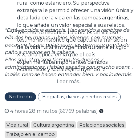
rural como estanciero. Su perspectiva
extranjera le permitió ofrecer una visión única y
detallada de la vida en las pampas argentinas,
lo que añade un valor especial a sus relatos.
"Está vendida la estancia. Han venido a recibirse de
Testimonio histórico: La obra es un valioso
ella dos hermanos, rubios, jóvenes, con muchas
testimonio histórico que captura la transición
pecas en la cara, polainas en las piernas y gorrita de
de la vida rural en Argentina durante el siglo
paño a cuadros en la cabeza.
XIX, una época en la que el país
Ellos son, al mismo tiempo, los dueños y
experimentaba importantes cambios
administradores. Hablan español con mucho acento
económicos y sociales, incluyendo la
inglés, pero se hacen entender bien, y por lo demás,
consolidación del modelo agroexportador.
Leer más...
hablan poco."
Obra poco difundida: A pesar de su importancia
como documento histórico y cultural, esta obra
No ficción
Biografías, diarios y hechos reales
no es ampliamente conocida fuera de círculos
especializados. Sin embargo, quienes la
4 horas 28 minutos (66769 palabras)
descubren suelen valorarla por su
autenticidad y por la riqueza de los detalles
Vida rural
Cultura argentina
Relaciones sociales
que ofrece sobre una época pasada.
Trabajo en el campo