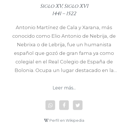
Siglo XV, Siglo XVI
1441 – 1522
Antonio Martínez de Cala y Xarana, más
conocido como Elio Antonio de Nebrija, de
Nebrixa o de Lebrija, fue un humanista
español que gozó de gran fama ya como
colegial en el Real Colegio de España de
Bolonia. Ocupa un lugar destacado en la
historia de la lengua española por ser el
autor de la primera gramática castellana (la
Leer más...
Gramática castellana), publicada en 1492 , de
un primer diccionario latino-español y de
otro español-latino hacia 1494, con bastante
Perfil en Wikipedia
anticipación dentro del ámbito de las