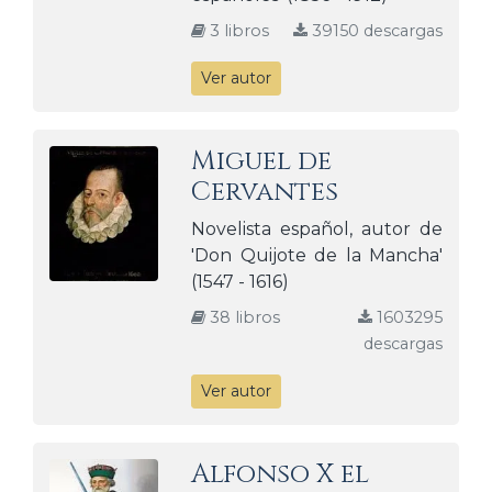
3 libros
39150 descargas
Ver autor
Miguel de
Cervantes
Novelista español, autor de
'Don Quijote de la Mancha'
(1547 - 1616)
38 libros
1603295
descargas
Ver autor
Alfonso X el