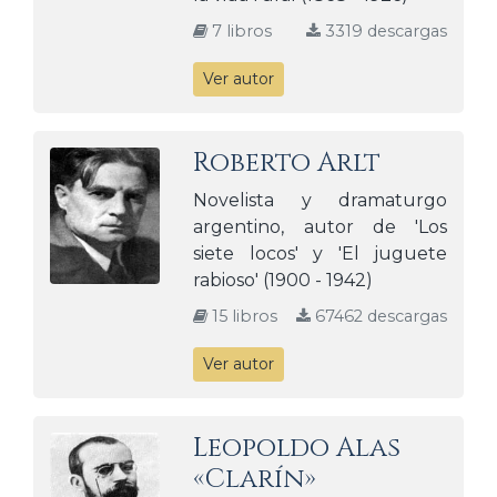
7 libros
3319 descargas
Ver autor
Roberto Arlt
Novelista y dramaturgo
argentino, autor de 'Los
siete locos' y 'El juguete
rabioso' (1900 - 1942)
15 libros
67462 descargas
Ver autor
Leopoldo Alas
«Clarín»