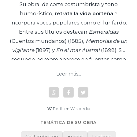
Su obra, de corte costumbrista y tono
humorístico,
retrata la vida porteña
e
incorpora voces populares como el lunfardo.
Entre sus títulos destacan
Esmeraldas
(Cuentos mundanos) (1885),
Memorias de un
vigilante
(1897) y
En el mar Austral
(1898). Su
segundo nombre aparece en fuentes como
Sixto/Seferino
.
Leer más...
Perfil en Wikipedia
TEMÁTICA DE SU OBRA
Costumbrismo
Humor
Lunfardo