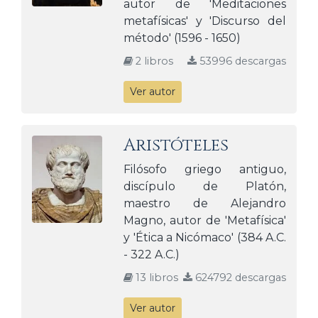
autor de 'Meditaciones
metafísicas' y 'Discurso del
método' (1596 - 1650)
2 libros
53996 descargas
Ver autor
Aristóteles
Filósofo griego antiguo,
discípulo de Platón,
maestro de Alejandro
Magno, autor de 'Metafísica'
y 'Ética a Nicómaco' (384 A.C.
- 322 A.C.)
13 libros
624792 descargas
Ver autor