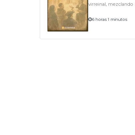
virreinal, mezclando 
social con picardía.
6 horas 1 minutos