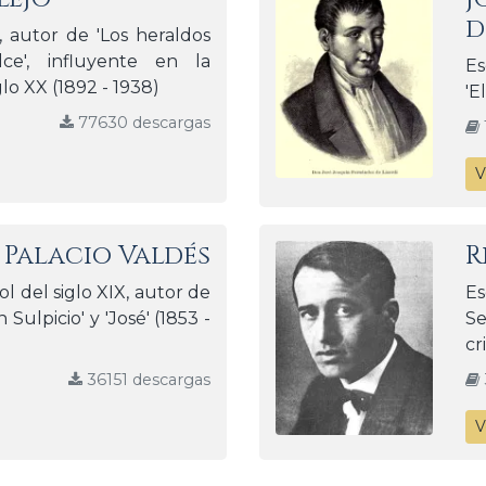
d
 autor de 'Los heraldos
lce', influyente en la
Es
glo XX (1892 - 1938)
'E
77630 descargas
V
Palacio Valdés
R
l del siglo XIX, autor de
E
Sulpicio' y 'José' (1853 -
S
cr
36151 descargas
V