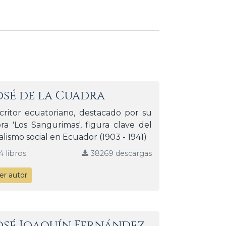
osé de la Cuadra
critor ecuatoriano, destacado por su
ra 'Los Sangurimas', figura clave del
alismo social en Ecuador (1903 - 1941)
4 libros
38269 descargas
er autor
osé Joaquín Fernández