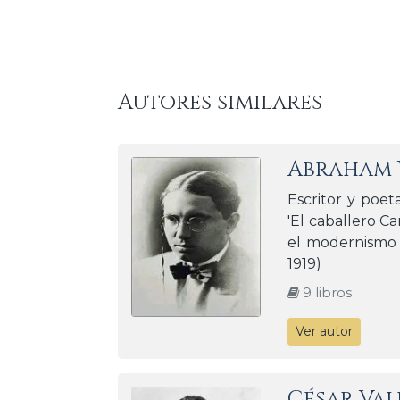
Autores similares
Abraham 
Escritor y poe
'El caballero Ca
el modernismo 
1919)
9 libros
Ver autor
César Val