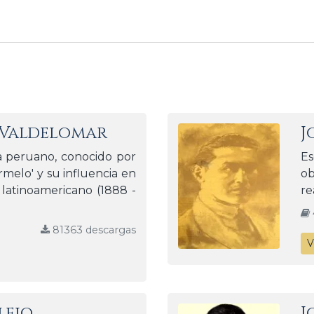
Valdelomar
J
ta peruano, conocido por
Es
rmelo' y su influencia en
ob
latinoamericano (1888 -
re
81363 descargas
V
lejo
J