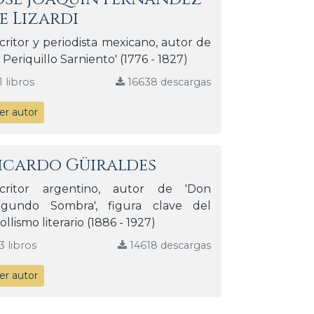
e Lizardi
critor y periodista mexicano, autor de
l Periquillo Sarniento' (1776 - 1827)
1 libros
16638 descargas
er autor
icardo Güiraldes
scritor argentino, autor de 'Don
egundo Sombra', figura clave del
iollismo literario (1886 - 1927)
3 libros
14618 descargas
er autor