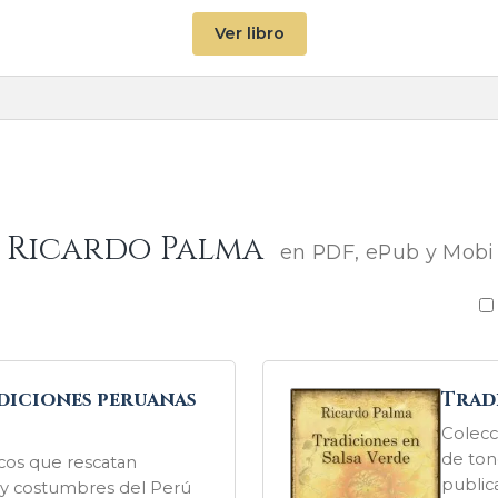
Ver libro
e Ricardo Palma
en PDF, ePub y Mobi
adiciones peruanas
Tradi
Colecc
de ton
icos que rescatan
publi
 y costumbres del Perú