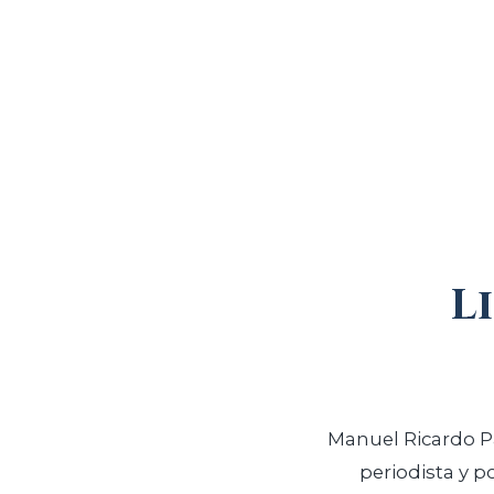
L
Manuel Ricardo Palma y Carrillo fue un escritor 
periodista y 