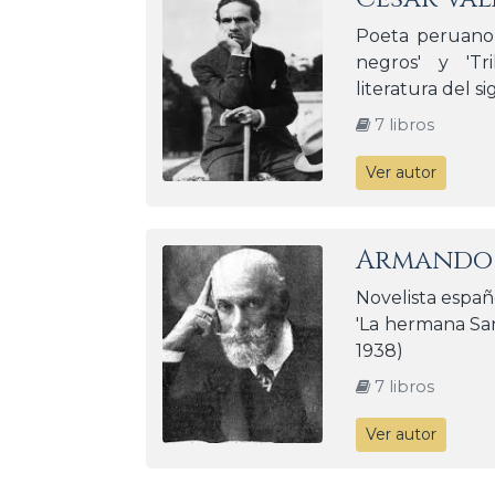
Poeta peruano,
negros' y 'Tri
literatura del si
7 libros
Ver autor
Armando 
Novelista españo
'La hermana San 
1938)
7 libros
Ver autor