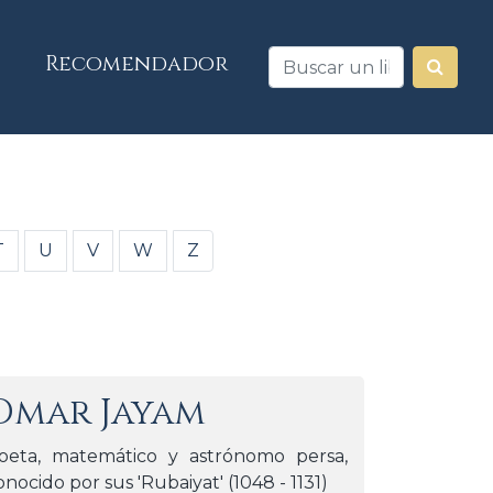
Recomendador
T
U
V
W
Z
Omar Jayam
oeta, matemático y astrónomo persa,
onocido por sus 'Rubaiyat' (1048 - 1131)