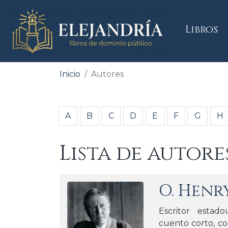
(
Libros
Inicio
Autores
A
B
C
D
E
F
G
H
Lista de autore
O. Henr
Escritor estad
cuento corto, co