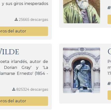
 y sus giros inesperados
25665 descargas
bros del autor
Wilde
eta irlandés, autor de
P
e Dorian Gray' y 'La
m
lamarse Ernesto' (1854 -
1
825324 descargas
bros del autor