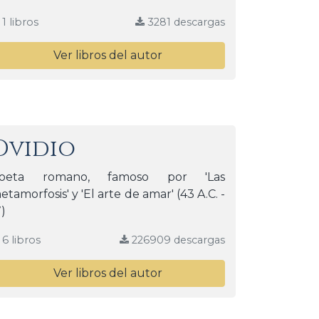
1 libros
3281 descargas
Ver libros del autor
Ovidio
oeta romano, famoso por 'Las
etamorfosis' y 'El arte de amar' (43 A.C. -
7)
6 libros
226909 descargas
Ver libros del autor