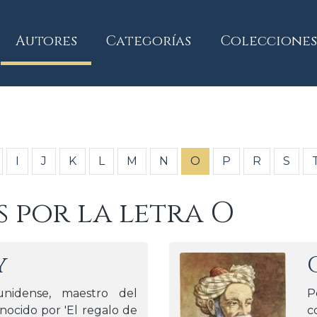
current)
Autores
Categorías
Colecciones
I
J
K
L
M
N
O
P
R
S
s por la letra O
y
ounidense, maestro del
P
nocido por 'El regalo de
c