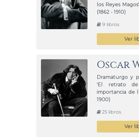
los Reyes Magos'
(1862 - 1910)
9 libros
Ver li
Oscar 
Dramaturgo y po
'El retrato d
importancia de l
1900)
25 libros
Ver li