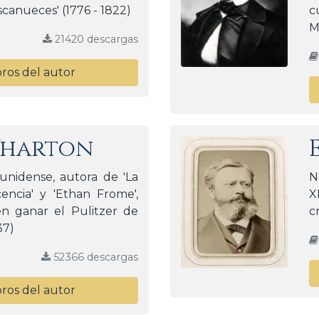
ascanueces' (1776 - 1822)
c
M
21420 descargas
bros del autor
Wharton
unidense, autora de 'La
N
encia' y 'Ethan Frome',
X
n ganar el Pulitzer de
c
37)
52366 descargas
bros del autor