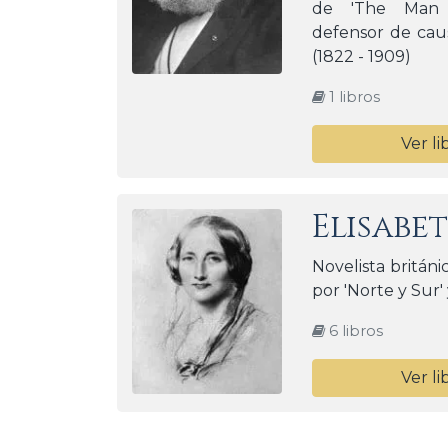
de 'The Man 
defensor de caus
(1822 - 1909)
1 libros
Ver li
Elisabe
Novelista británi
por 'Norte y Sur' 
6 libros
Ver li