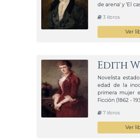
de arena' y 'El c
3 libros
Ver li
Edith 
Novelista estado
edad de la inoc
primera mujer e
Ficción (1862 - 19
7 libros
Ver li