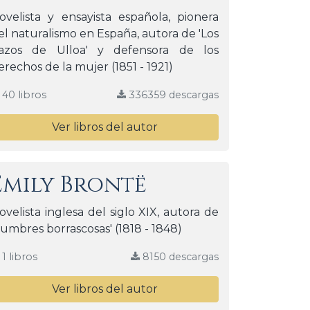
ovelista y ensayista española, pionera
el naturalismo en España, autora de 'Los
azos de Ulloa' y defensora de los
erechos de la mujer (1851 - 1921)
40 libros
336359 descargas
Ver libros del autor
Emily Brontë
ovelista inglesa del siglo XIX, autora de
Cumbres borrascosas' (1818 - 1848)
1 libros
8150 descargas
Ver libros del autor