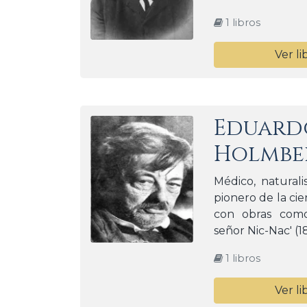
1 libros
Ver li
Eduard
Holmbe
Médico, naturali
pionero de la cie
con obras como 
señor Nic-Nac' (1
1 libros
Ver li