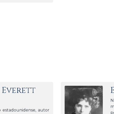
 Everett
N
m
go estadounidense, autor
p