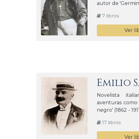
autor de 'Germina
7 libros
Ver li
Emilio 
Novelista ital
aventuras como '
negro' (1862 - 191
17 libros
Ver li