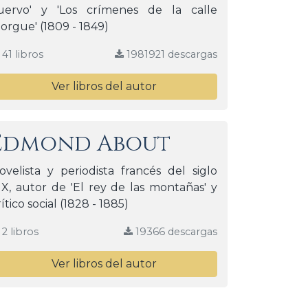
uervo' y 'Los crímenes de la calle
orgue' (1809 - 1849)
41 libros
1981921 descargas
Ver libros del autor
Edmond About
ovelista y periodista francés del siglo
IX, autor de 'El rey de las montañas' y
rítico social (1828 - 1885)
2 libros
19366 descargas
Ver libros del autor