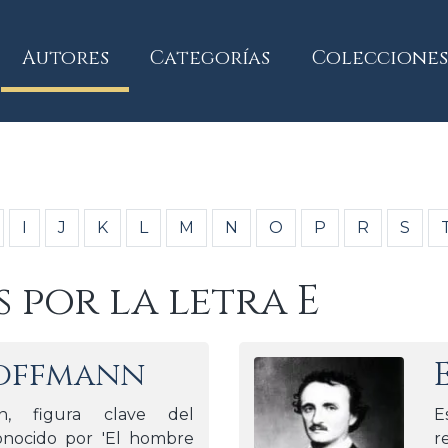
current)
Autores
Categorías
Colecciones
I
J
K
L
M
N
O
P
R
S
s por la letra E
 Hoffmann
án, figura clave del
E
onocido por 'El hombre
r