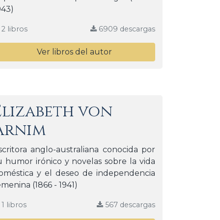
943)
2 libros
6909 descargas
Ver libros del autor
Elizabeth von
Arnim
scritora anglo-australiana conocida por
u humor irónico y novelas sobre la vida
oméstica y el deseo de independencia
emenina (1866 - 1941)
1 libros
567 descargas