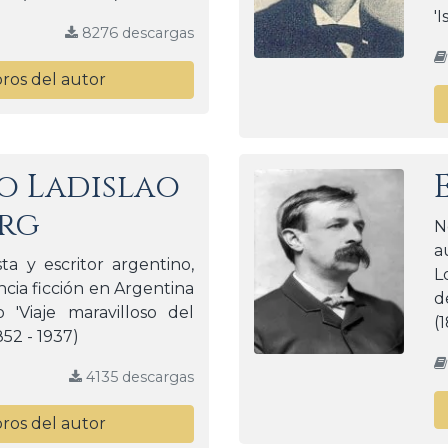
'I
8276 descargas
bros del autor
o Ladislao
rg
N
a
sta y escritor argentino,
L
ncia ficción en Argentina
d
'Viaje maravilloso del
(
852 - 1937)
4135 descargas
bros del autor