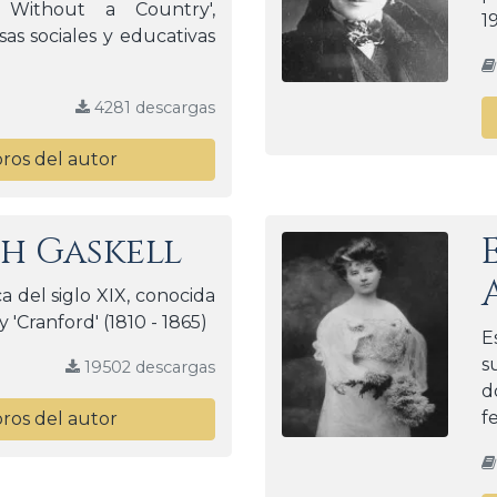
Without a Country',
1
as sociales y educativas
4281 descargas
bros del autor
th Gaskell
ca del siglo XIX, conocida
y 'Cranford' (1810 - 1865)
E
s
19502 descargas
d
f
bros del autor