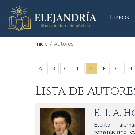
(
Libros
Inicio
Autores
A
B
C
D
E
F
G
H
Lista de autore
E. T. A.
Escritor alem
romanticismo, c