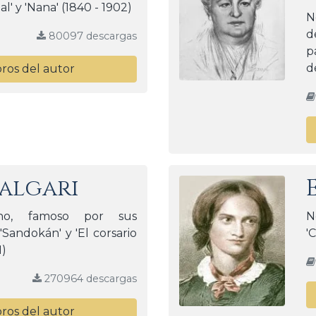
l' y 'Nana' (1840 - 1902)
N
d
80097 descargas
p
d
bros del autor
Salgari
iano, famoso por sus
N
Sandokán' y 'El corsario
'
1)
270964 descargas
bros del autor