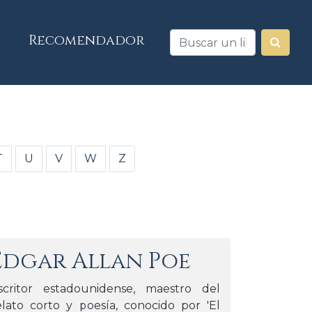
Recomendador
T
U
V
W
Z
Edgar Allan Poe
scritor estadounidense, maestro del
elato corto y poesía, conocido por 'El