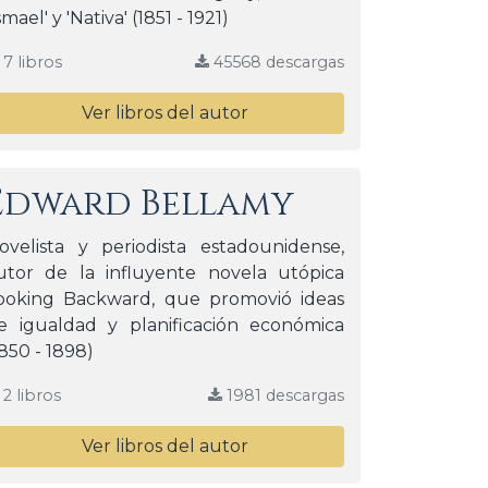
smael' y 'Nativa' (1851 - 1921)
7 libros
45568 descargas
Ver libros del autor
Edward Bellamy
ovelista y periodista estadounidense,
utor de la influyente novela utópica
ooking Backward, que promovió ideas
e igualdad y planificación económica
1850 - 1898)
2 libros
1981 descargas
Ver libros del autor