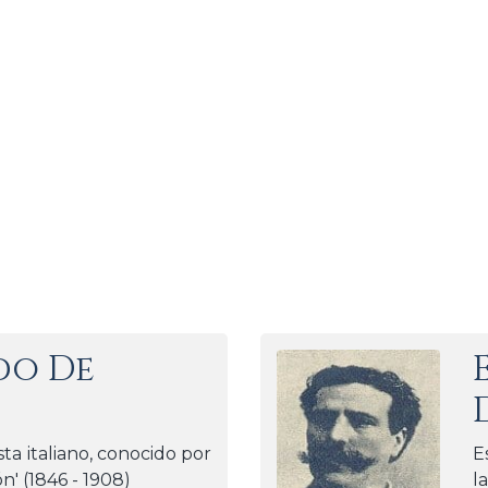
o De
sta italiano, conocido por
E
n' (1846 - 1908)
l