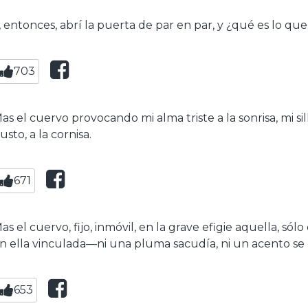
, entonces, abrí la puerta de par en par, y ¿qué es lo que 
703
as el cuervo provocando mi alma triste a la sonrisa, mi sil
usto, a la cornisa.
671
as el cuervo, fijo, inmóvil, en la grave efigie aquella, sólo
n ella vinculada—ni una pluma sacudía, ni un acento se l
653