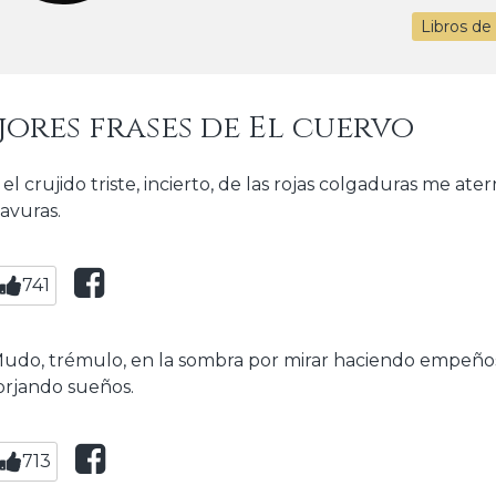
Libros de
jores frases de El cuervo
 el crujido triste, incierto, de las rojas colgaduras me at
avuras.
741
udo, trémulo, en la sombra por mirar haciendo empeños, 
orjando sueños.
713