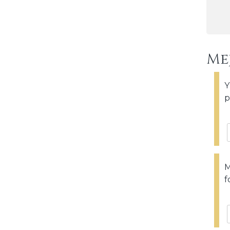
Me
Y
p
M
f