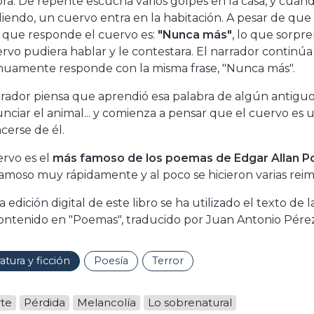
ra. De repente escucha varios golpes en la casa, y cuand
iendo, un cuervo entra en la habitación. A pesar de que
 que responde el cuervo es:
"Nunca más"
, lo que sorpr
ervo pudiera hablar y le contestara. El narrador continú
nuamente responde con la misma frase, "Nunca más".
rrador piensa que aprendió esa palabra de algún antig
nciar el animal... y comienza a pensar que el cuervo es un
cerse de él.
ervo es el
más famoso de los poemas de Edgar Allan P
famoso muy rápidamente y al poco se hicieron varias reimp
a edición digital de este libro se ha utilizado el texto de 
contenido en "Poemas", traducido por Juan Antonio Pére
ratura y ficción
Poesía
Terror
te
Pérdida
Melancolía
Lo sobrenatural