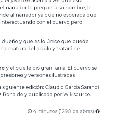
o el joven se acerca a ver qué está
 el narrador le pregunta su nombre, lo
ende al narrador ya que no esperaba que
a interactuando con el cuervo pero
uo dueño y que es lo único que puede
a criatura del diablo y tratará de
oe
y el que le dio gran fama. El cuervo se
resiones y versiones ilustradas.
la siguiente edición: Claudio Garcia Sarandi
z Bonalde y publicada por Wikisource.
4 minutos (1290 palabras)