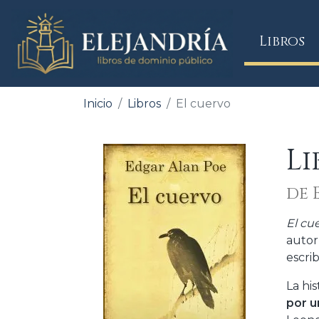
(
Libros
Inicio
Libros
El cuervo
Li
de 
El cu
autor
escri
La hi
por u