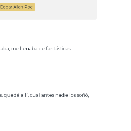
 Edgar Allan Poe
erraba, me llenaba de fantásticas
quedé allí, cual antes nadie los soñó,