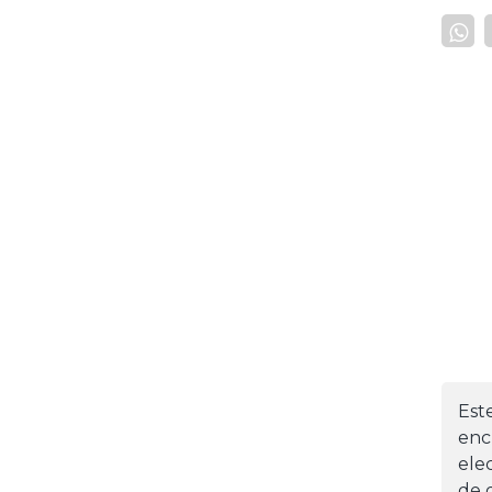
Est
enc
ele
de d