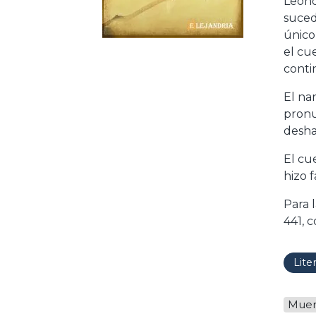
Leono
suced
único
el cu
conti
El na
pronu
desha
El cu
hizo 
Para l
441, 
Lite
Muer