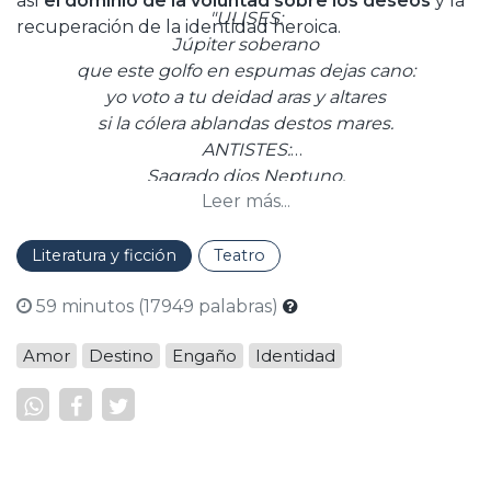
así
el dominio de la voluntad sobre los deseos
y la
"ULISES:
recuperación de la identidad heroica.
Júpiter soberano
que este golfo en espumas dejas cano:
yo voto a tu deidad aras y altares
si la cólera ablandas destos mares.
ANTISTES:
Sagrado dios Neptuno,
Leer más...
griegos ofendes a pesar de Juno.
ARQUELAO:
Causando está desmayos
Literatura y ficción
Teatro
el cielo con relámpagos y rayos.
59 minutos (17949 palabras)
CLARÍN:
¡Piedad, Baco divino,
Amor
Destino
Engaño
Identidad
no muera en agua el que ha vivido en vino!"