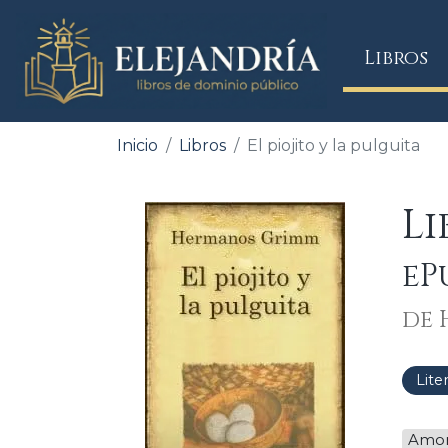
(
Libros
Inicio
Libros
El piojito y la pulguita
Li
eP
de 
Lite
Amo