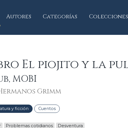
current)
Autores
Categorías
Colecciones
bro El piojito y la p
ub, MOBI
Hermanos Grimm
ratura y ficción
Cuentos
r
Problemas cotidianos
Desventura