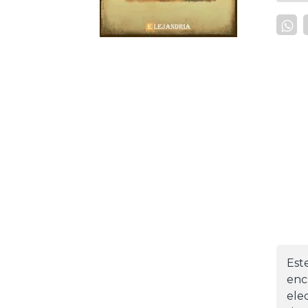
Est
enc
ele