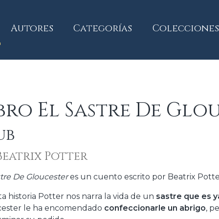
current)
Autores
Categorías
Colecciones
bro El Sastre De Glo
ub
Beatrix Potter
stre De Gloucester
es un cuento escrito por Beatrix Pott
ta historia Potter nos narra la vida de un
sastre que es 
cester le ha encomendado
confeccionarle un abrigo
, p