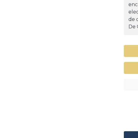
enc
ele
de d
De 