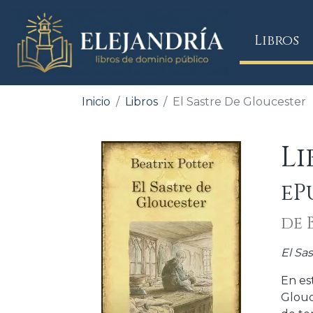
(
Libros
Inicio
Libros
El Sastre De Gloucester
Li
eP
de 
El Sa
En es
Glou