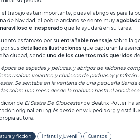
rminar su pedido.
el trabajo es tan importante, pues el abrigo es para la bo
a de Navidad, el pobre anciano se siente muy
agobiado
maravilloso e inesperado
que le ayudará en su tarea.
cuento es famoso por su
entrañable mensaje
sobre la ge
 por sus
detalladas ilustraciones
que capturan la esenci
ña ciudad, siendo
uno de los cuentos más queridos
de 
a época de espadas y pelucas, y abrigos de faldones com
leros usaban volantes, y chalecos de paduasoy y tafetán 
ester. Se sentaba en la ventana de una pequeña tienda e
das sobre una mesa desde la mañana hasta el anochecer
edición de
El Sastre De Gloucester
de Beatrix Potter ha s
ación original en inglés desde en.wikipedia.org y está ilu
 propia autora.
ratura y ficción
Infantil y juvenil
Cuentos