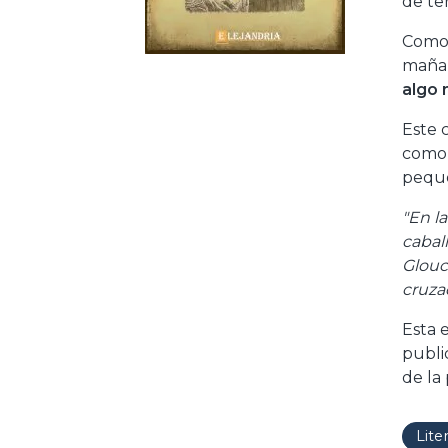
de te
Como 
mañan
algo 
Este 
como
peque
"En l
cabal
Glouc
cruza
Esta 
public
de la
Lite