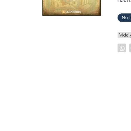
Aram..
No f
Vida 