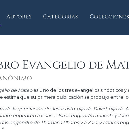
current)
Autores
Categorías
Colecciones
ibro Evangelio de Ma
 Anónimo
elio de Mateo
es uno de los tres evangelios sinópticos y
se estima que su primera publicación se produjo entre los
bro de la generación de Jesucristo, hijo de David, hijo de
aham engendró á Isaac: é Isaac engendró á Jacob: y Jac
udas engendró de Thamar á Phares y á Zara: y Phares e