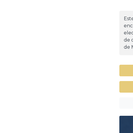
Est
enc
ele
de d
de 