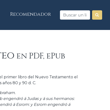
Recomendador
teo
en PDF, ePub
 el primer libro del Nuevo Testamento el
 años 80 y 90 d. C.
 Abraham.
ob engendró á Judas y á sus hermanos:
ngendró á Esrom: y Esrom engendró á