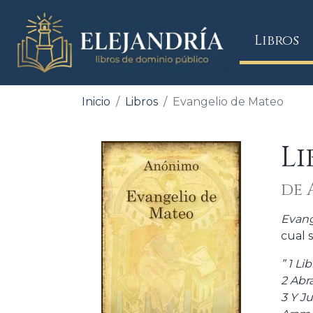
(
Libros
Inicio
Libros
Evangelio de Mateo
L
de
Evang
cual 
” 1 Li
2 Abr
3 Y J