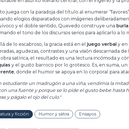
brable en asunto literario central, con el ingenio y la pr
xto juega con la paradoja del título al enumerar “favores”
nando elogios disparatados con imágenes deliberadamente
uívoco y el doble sentido, Quevedo construye una
burla
mando el tono de los discursos serios para aplicarlo a lo 
lá de lo escabroso, la gracia está en el
juego verbal
y en 
eradas, agudezas, contrastes y una visión descarnada 
 obra satírica, el resultado es una lectura incómoda y cóm
quías
y el gusto barroco por lo grotesco. Es, en suma, 
erente
, donde el humor se apoya en lo corporal para atac
n estudiante un madrugón a una viña, vendimia la mitad d
con una fuente y porque se lo pide el gusto bebe hasta h
s y págalo el ojo del culo."
ratura y ficción
Humor y sátira
Ensayos