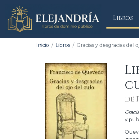
(
Libros
Inicio
Libros
Gracias y desgracias del o
Li
c
de 
Gracia
y pub
Queve