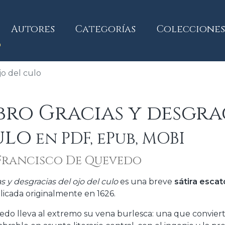
current)
Autores
Categorías
Colecciones
jo del culo
bro Gracias y desgra
ulo
en PDF, ePub, MOBI
Francisco De Quevedo
s y desgracias del ojo del culo
es una breve
sátira escat
licada originalmente en 1626.
do lleva al extremo su vena burlesca: una que convier