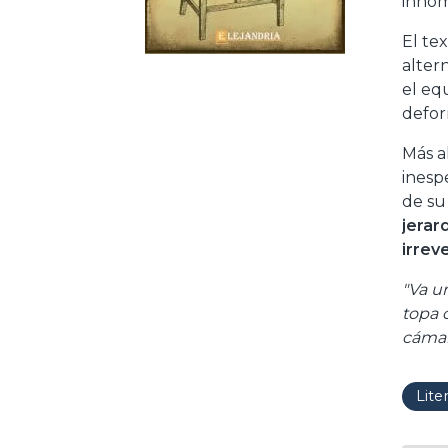
innom
El te
alter
el eq
defor
Más al
inesp
de su
jerar
irrev
"Va u
topa 
cámara
Lite