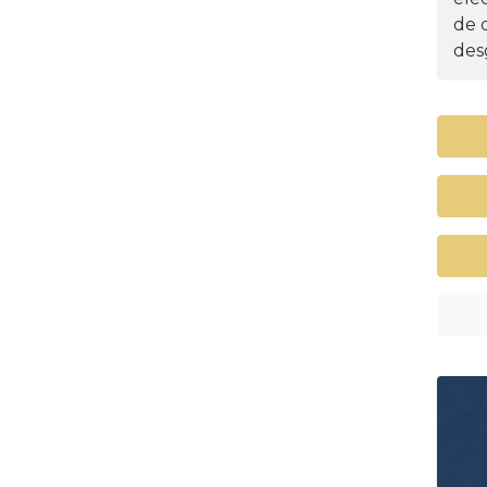
de d
desg