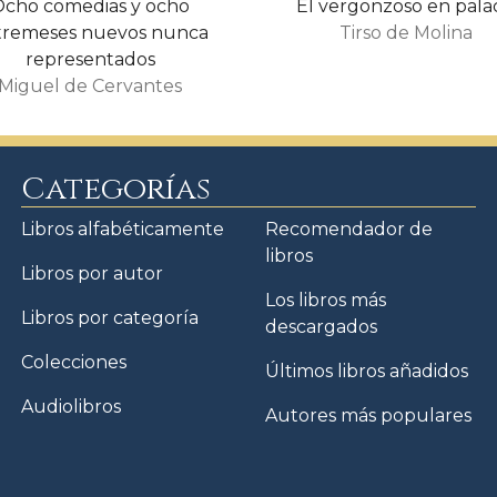
Ocho comedias y ocho
El vergonzoso en pala
tremeses nuevos nunca
Tirso de Molina
representados
Miguel de Cervantes
Categorías
Libros alfabéticamente
Recomendador de
libros
Libros por autor
Los libros más
Libros por categoría
descargados
Colecciones
Últimos libros añadidos
Audiolibros
Autores más populares