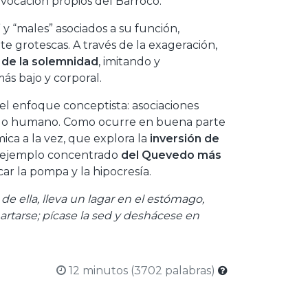
ovocación propios del Barroco.
 y “males” asociados a su función,
 grotescas. A través de la exageración,
 de la solemnidad
, imitando y
más bajo y corporal.
el enfoque conceptista: asociaciones
de lo humano. Como ocurre en buena parte
ica a la vez, que explora la
inversión de
un ejemplo concentrado
del Quevedo más
ar la pompa y la hipocresía.
e ella, lleva un lagar en el estómago,
artarse; pícase la sed y deshácese en
12 minutos (3702 palabras)