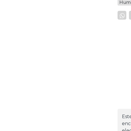
Hum
Est
enc
ele