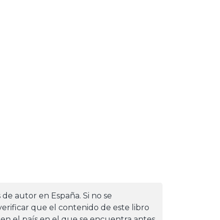
s de autor en España. Si no se
erificar que el contenido de este libro
 en el país en el que se encuentra antes