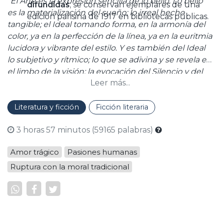
"El Arte es la expresión sencilla de lo bello. Lo bello
difundidas
; se conservan ejemplares de una
es la materialización del sueño; lo irreal hecho
edición parisina de 1917 en bibliotecas públicas.
tangible; el Ideal tomando forma, en la armonía del
color, ya en la perfección de la línea, ya en la euritmia
lucidora y vibrante del estilo. Y es también del Ideal
lo subjetivo y rítmico; lo que se adivina y se revela en
el limbo de la visión; la evocación del Silencio y del
Leer más...
Ensueño; el soplo del Misterio: el Símbolo."
Literatura y ficción
Ficción literaria
3 horas 57 minutos (59165 palabras)
Amor trágico
Pasiones humanas
Ruptura con la moral tradicional