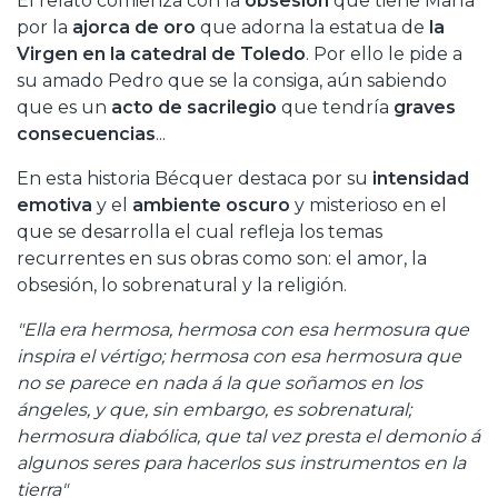
El relato comienza con la
obsesión
que tiene María
por la
ajorca de oro
que adorna la estatua de
la
Virgen en la catedral de Toledo
. Por ello le pide a
su amado Pedro que se la consiga, aún sabiendo
que es un
acto de sacrilegio
que tendría
graves
consecuencias
...
En esta historia Bécquer destaca por su
intensidad
emotiva
y el
ambiente oscuro
y misterioso en el
que se desarrolla el cual refleja los temas
recurrentes en sus obras como son: el amor, la
obsesión, lo sobrenatural y la religión.
"Ella era hermosa, hermosa con esa hermosura que
inspira el vértigo; hermosa con esa hermosura que
no se parece en nada á la que soñamos en los
ángeles, y que, sin embargo, es sobrenatural;
hermosura diabólica, que tal vez presta el demonio á
algunos seres para hacerlos sus instrumentos en la
tierra"