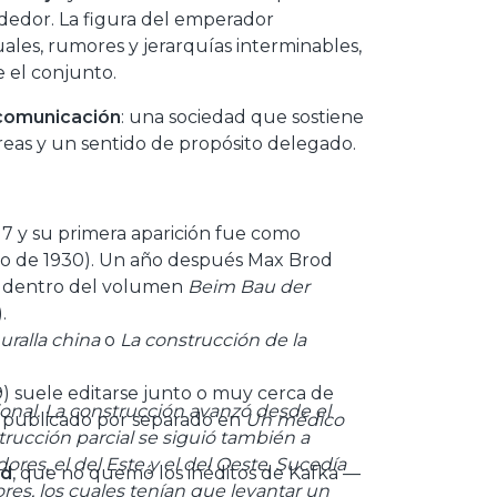
dedor. La figura del emperador
ituales, rumores y jerarquías interminables,
e el conjunto.
ncomunicación
: una sociedad que sostiene
areas y un sentido de propósito delegado.
17 y su primera aparición fue como
o de 1930). Un año después Max Brod
31 dentro del volumen
Beim Bau der
).
uralla china
o
La construcción de la
19) suele editarse junto o muy cerca de
onal. La construcción avanzó desde el
e publicado por separado en
Un médico
trucción parcial se siguió también a
res, el del Este y el del Oeste. Sucedía
od
, que no quemó los inéditos de Kafka —
es, los cuales tenían que levantar un