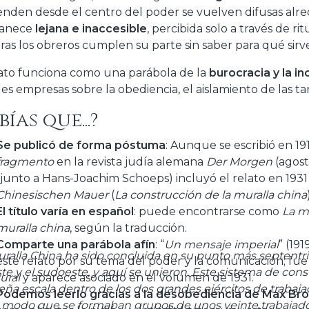
enden desde el centro del poder se vuelven difusas alre
anece
lejana e inaccesible
, percibida solo a través de r
ras los obreros cumplen su parte sin saber para qué sirv
lato funciona como una parábola de la
burocracia y la i
es empresas sobre la obediencia, el aislamiento de las t
bías que...?
Se publicó de forma póstuma
: Aunque se escribió en 19
fragmento
en la revista judía alemana
Der Morgen
(agost
(junto a Hans-Joachim Schoeps) incluyó el relato en 19
Chinesischen Mauer
(
La construcción de la muralla china
El título varía en español
: puede encontrarse como
La m
muralla china
, según la traducción.
Comparte una parábola afín
: “
Un mensaje imperial
” (19
uralla China ha sido concluida en su punto más septentri
este relato por su tema del poder y la comunicación; fu
te y el sudoeste, y aquí se unieron. Este sistema de cons
rural
y aparece asociado en el volumen de 1931.
ña escala dentro de los dos grandes ejércitos de trabajado
Podemos leerlo gracias a la desobediencia de Max Br
l modo que se formaban grupos de unos veinte trabajador