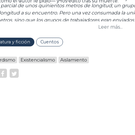
como el autor le pidió— y los editó tras su muerte.
parcial de unos quinientos metros de longitud; un grup
 longitud a su encuentro. Pero una vez consumada la unión
etros, sino que los grupos de trabajadores eran enviad
Leer más...
ntas para proseguir la construcción. Naturalmente, de e
as, que solo se fueron rellenando lenta y paulatinamente;
rucción de la muralla ya se hubiera proclamado como fina
ratura y ficción
Cuentos
rdismo
Existencialismo
Aislamiento