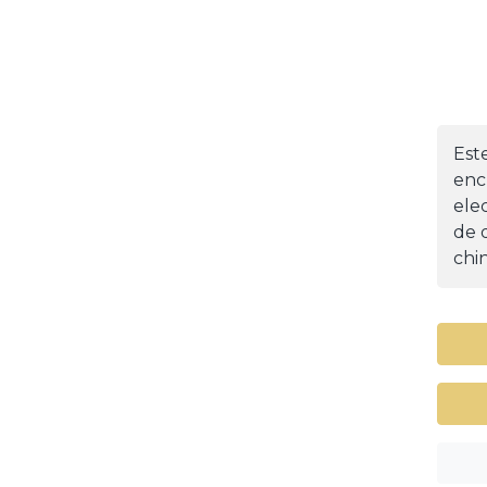
Est
enc
ele
de d
chin