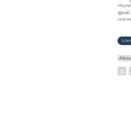
muro 
igual
mil m
disti
lagun
const
Lite
Absu