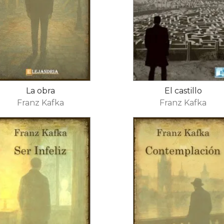
La obra
El castillo
Franz Kafka
Franz Kafka