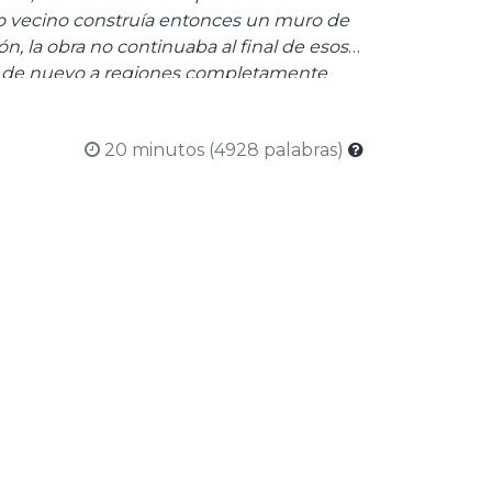
o vecino construía entonces un muro de
, la obra no continuaba al final de esos
os de nuevo a regiones completamente
sta manera surgían muchas grandes
 algunas, incluso, solo después de que la
20 minutos (4928 palabras)
lizada."