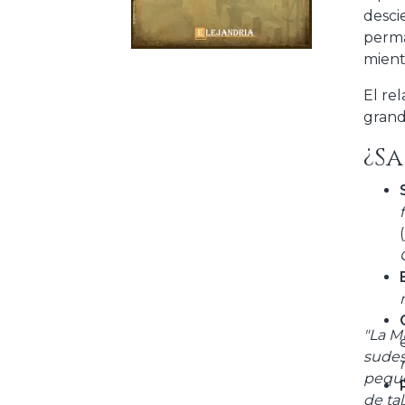
desci
perm
mient
El re
grand
¿Sa
"La M
sudes
peque
de ta