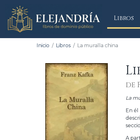
(
Libros
Inicio
Libros
La muralla china
Li
de 
La mu
En él
descr
secci
A par