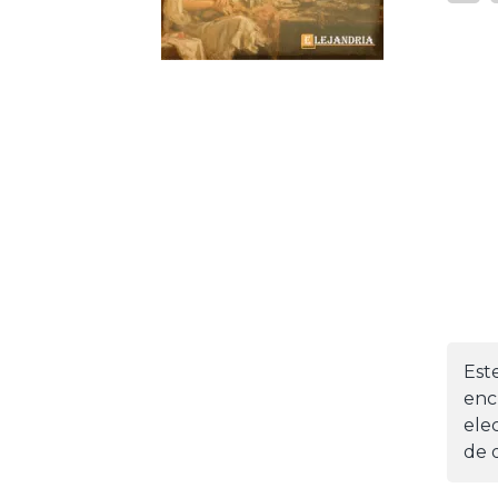
Est
enc
ele
de d