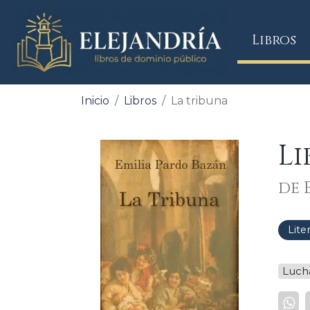
(
Libros
Inicio
Libros
La tribuna
Li
de 
Lite
Luch