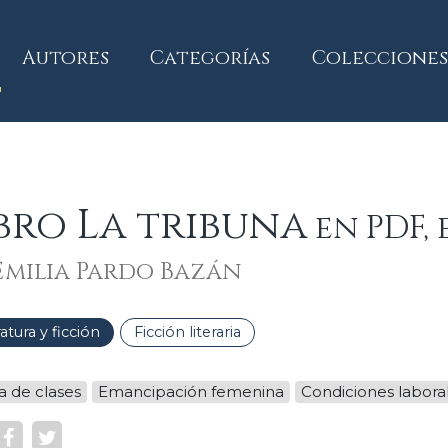
current)
Autores
Categorías
Colecciones
bro La tribuna
en PDF, 
Emilia Pardo Bazán
ratura y ficción
Ficción literaria
a de clases
Emancipación femenina
Condiciones labora