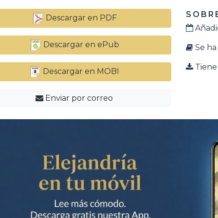
SOBRE
Descargar en PDF
Añadid
Descargar en ePub
Se ha 
Tiene 
Descargar en MOBI
Enviar por correo