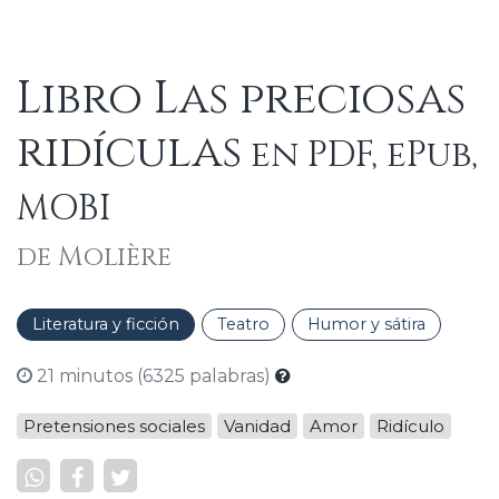
Libro Las preciosas
ridículas
en PDF, ePub,
MOBI
de Molière
Literatura y ficción
Teatro
Humor y sátira
21 minutos (6325 palabras)
Pretensiones sociales
Vanidad
Amor
Ridículo