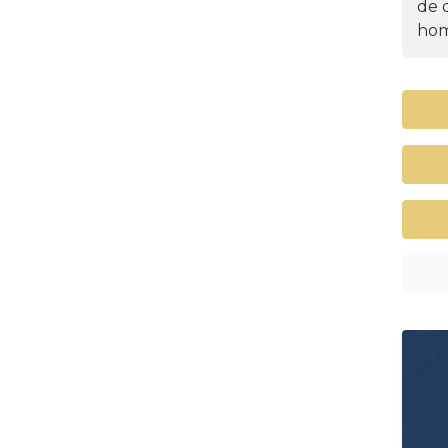
de d
hom