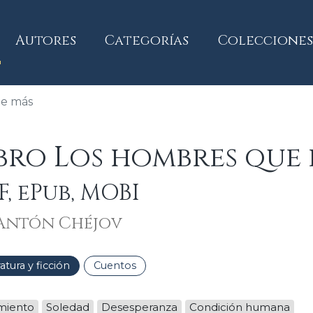
current)
Autores
Categorías
Colecciones
de más
bro Los hombres que 
F, ePub, MOBI
Antón Chéjov
ratura y ficción
Cuentos
amiento
Soledad
Desesperanza
Condición humana