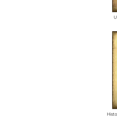
U
Hist