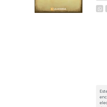
Est
enc
ele