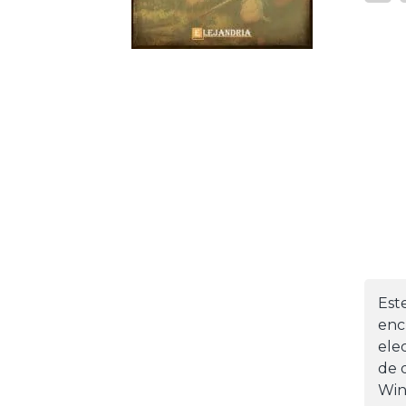
Est
enc
ele
de d
Win