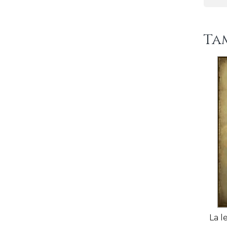
Ta
La l