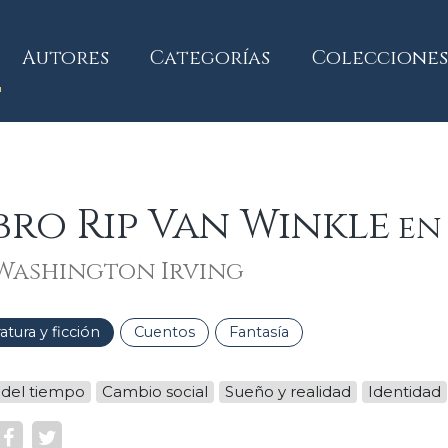
current)
Autores
Categorías
Colecciones
bro Rip Van Winkle
en 
Washington Irving
ratura y ficción
Cuentos
Fantasía
 del tiempo
Cambio social
Sueño y realidad
Identidad