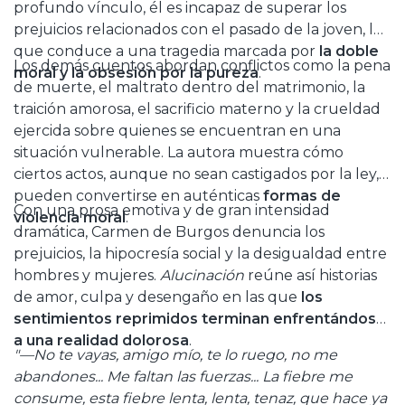
profundo vínculo, él es incapaz de superar los
prejuicios relacionados con el pasado de la joven, lo
que conduce a una tragedia marcada por
la doble
Los demás cuentos abordan conflictos como la pena
moral y la obsesión por la pureza
.
de muerte, el maltrato dentro del matrimonio, la
traición amorosa, el sacrificio materno y la crueldad
ejercida sobre quienes se encuentran en una
situación vulnerable. La autora muestra cómo
ciertos actos, aunque no sean castigados por la ley,
pueden convertirse en auténticas
formas de
Con una prosa emotiva y de gran intensidad
violencia moral
.
dramática, Carmen de Burgos denuncia los
prejuicios, la hipocresía social y la desigualdad entre
hombres y mujeres.
Alucinación
reúne así historias
de amor, culpa y desengaño en las que
los
sentimientos reprimidos terminan enfrentándose
a una realidad dolorosa
.
"—No te vayas, amigo mío, te lo ruego, no me
abandones... Me faltan las fuerzas... La fiebre me
consume, esta fiebre lenta, lenta, tenaz, que hace ya