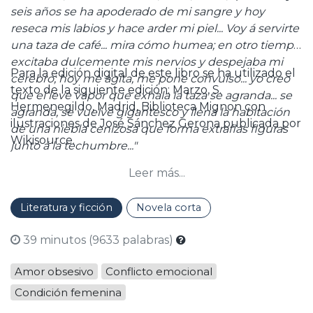
seis años se ha apoderado de mi sangre y hoy
reseca mis labios y hace arder mi piel... Voy á servirte
una taza de café... mira cómo humea; en otro tiempo,
excitaba dulcemente mis nervios y despejaba mi
Para la edición digital de este libro se ha utilizado el
cerebro; hoy me agita, me pone convulso... yo creo
texto de la siguiente edición: Marzo, S.
que el leve vapor que exhala la taza se agranda... se
Hermenegildo, Madrid, Biblioteca Mignon con
agranda, se vuelve gigantesco y llena la habitación
ilustraciones de José Sánchez Gerona publicada por
de una niebla cenizosa que forma extrafias figuras
Wikisource.
junto á la techumbre..."
Leer más...
Literatura y ficción
Novela corta
39 minutos (9633 palabras)
Amor obsesivo
Conflicto emocional
Condición femenina