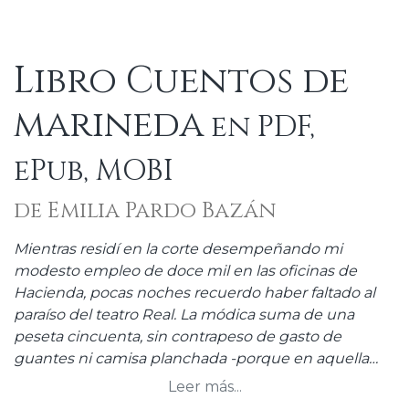
Libro Cuentos de
marineda
en PDF,
ePub, MOBI
de Emilia Pardo Bazán
Mientras residí en la corte desempeñando mi
modesto empleo de doce mil en las oficinas de
Hacienda, pocas noches recuerdo haber faltado al
paraíso del teatro Real. La módica suma de una
peseta cincuenta, sin contrapeso de gasto de
guantes ni camisa planchada -porque en aquella
penumbra discreta y bienhechora no se echan de
Leer más...
ver ciertos detalles-, me proporcionaba horas tan