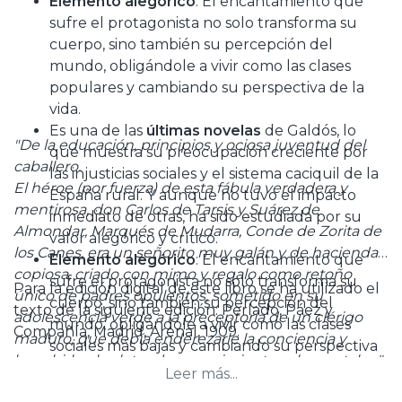
Elemento alegórico
: El encantamiento que
sufre el protagonista no solo transforma su
cuerpo, sino también su percepción del
mundo, obligándole a vivir como las clases
populares y cambiando su perspectiva de la
vida.
Es una de las
últimas novelas
de Galdós, lo
"De la educación, principios y ociosa juventud del
que muestra su preocupación creciente por
caballero.
las injusticias sociales y el sistema caciquil de la
El héroe (por fuerza) de esta fábula verdadera y
España rural. Y aunque no tuvo el impacto
mentirosa, don Carlos de Tarsis y Suárez de
inmediato de otras, ha sido estudiada por su
Almondar, Marqués de Mudarra, Conde de Zorita de
valor alegórico y crítico.
los Canes, era un señorito muy galán y de hacienda
Elemento alegórico
: El encantamiento que
copiosa, criado con mimo y regalo como retoño
sufre el protagonista no solo transforma su
Para la edición digital de este libro se ha utilizado el
único de padres opulentos, sometido en su
cuerpo, sino también su percepción del
texto de la siguiente edición: Perlado, Páez y
adolescencia verde a la preceptoría de un clérigo
mundo, obligándole a vivir como las clases
Compañía, Madrid, Arenal, 1909.
maduro, que debía enderezarle la conciencia y
sociales más bajas y cambiando su perspectiva
henchirle el caletre de conocimientos elementales."
de la vida.
Leer más...