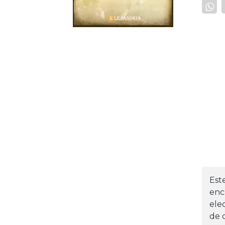
Est
enc
ele
de d