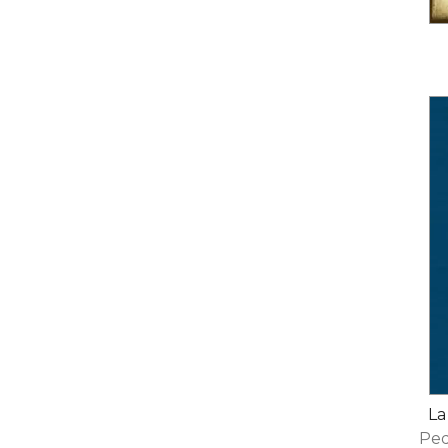
La
Ped