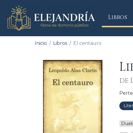
(
Libros
Inicio
Libros
El centauro
Li
de 
Perte
Lite
Duali