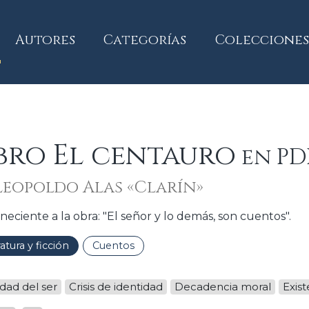
current)
Autores
Categorías
Colecciones
bro El centauro
en PDF
Leopoldo Alas «Clarín»
neciente a la obra: "El señor y lo demás, son cuentos".
ratura y ficción
Cuentos
dad del ser
Crisis de identidad
Decadencia moral
Exis