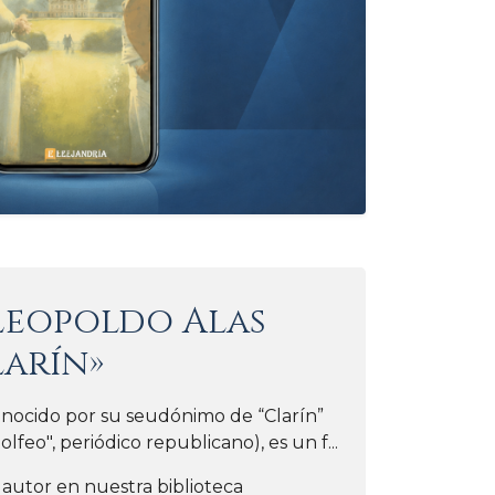
Leopoldo Alas
larín»
onocido por su seudónimo de “Clarín”
lfeo", periódico republicano), es un f...
 autor en nuestra biblioteca